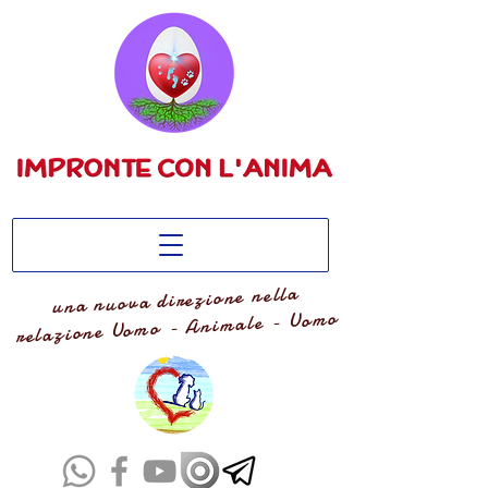
una nuova direzione nella
relazione Uomo - Animale - Uomo