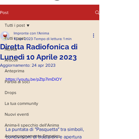
Post
Tutti i post
Impronte con l'Anima
Tutti i post
10 apr 2023
Tempo di lettura: 1 min
Diretta Radiofonica di
Novità
Lunedì 10 Aprile 2023
Articoli
Aggiornamento:
24 apr 2023
Anteprima
https://youtu.be/pZtp7imDiOY
Parola ai soci
Drops
La tua community
Nuovi eventi
Anima-li specchio dell'Anima
La puntata di "Pasquetta" tra simboli, 
Accompagnamento Empatico
condivisioni di tradizioni e apertura 