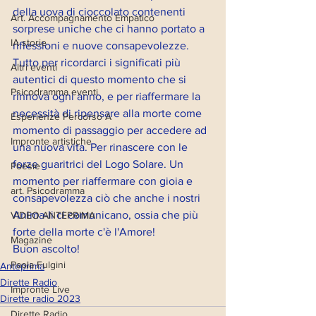
della uova di cioccolato contenenti 
Art. Accompagnamento Empatico
sorprese uniche che ci hanno portato a 
IA storie
riflessioni e nuove consapevolezze. 
Tutto per ricordarci i significati più 
Altri eventi
autentici di questo momento che si 
Psicodramma eventi
rinnova ogni anno, e per riaffermare la 
necessità di ripensare alla morte come 
Esperienze Percorso A
momento di passaggio per accedere ad 
Impronte artistiche
una nuova vita. Per rinascere con le 
forze guaritrici del Logo Solare. Un 
Poesie
momento per riaffermare con gioia e 
art. Psicodramma
consapevolezza ciò che anche i nostri 
Anima-li ci comunicano, ossia che più 
VIDEO ANTEPRIMA
forte della morte c'è l'Amore!
Magazine
Buon ascolto!
Paola Fulgini
Anteprima
Dirette Radio
Impronte Live
Dirette radio 2023
Dirette Radio