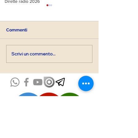
Dirette radio 2026
Commenti
Scrivi un commento...
Diretta Radiofonica di
Diretta Radiofo
Lunedì 13 Marzo 2023
Come sostenere