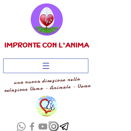
una nuova direzione nella
relazione Uomo - Animale - Uomo