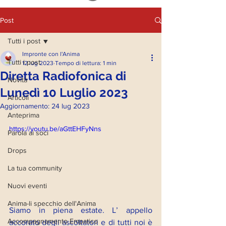
Post
Tutti i post
Impronte con l'Anima
Tutti i post
12 lug 2023
Tempo di lettura: 1 min
Diretta Radiofonica di
Novità
Lunedì 10 Luglio 2023
Articoli
Aggiornamento:
24 lug 2023
Anteprima
https://youtu.be/aGttEHFyNns
Parola ai soci
Drops
La tua community
Nuovi eventi
Anima-li specchio dell'Anima
Siamo in piena estate. L’ appello 
Accompagnamento Empatico
accorato degli ascoltatori e di tutti noi è 