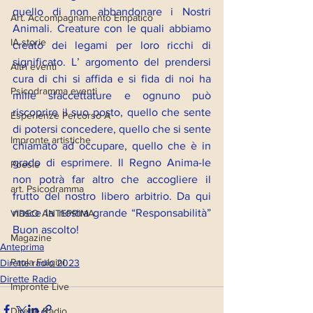
quello di non abbandonare i Nostri 
Art. Accompagnamento Empatico
Animali. Creature con le quali abbiamo 
IA storie
creato dei legami per loro ricchi di 
significato. L’ argomento del prendersi 
Altri eventi
cura di chi si affida e si fida di noi ha 
Psicodramma eventi
mille sfaccettature e ognuno può 
riscoprire il suo posto, quello che sente 
Esperienze Percorso A
di potersi concedere, quello che si sente 
Impronte artistiche
chiamato ad occupare, quello che è in 
grado di esprimere. Il Regno Anima-le 
Poesie
non potrà far altro che accogliere il 
art. Psicodramma
frutto del nostro libero arbitrio. Da qui 
nasce la nostra grande “Responsabilità” 
VIDEO ANTEPRIMA
Buon ascolto!
Magazine
Anteprima
Paola Fulgini
Dirette radio 2023
Dirette Radio
Impronte Live
Dirette Radio