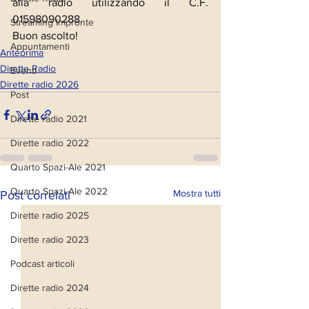
alla radio utilizzando il C.F. 
01598090288. 
Streaming Impronte
Buon ascolto!
Appuntamenti
Anteprima
Dirette Radio
Eventi
Dirette radio 2026
Post
Dirette radio 2021
Dirette radio 2022
Quarto Spazi-Ale 2021
Quarto Spazi-Ale 2022
Mostra tutti
Post correlati
Dirette radio 2025
Dirette radio 2023
Podcast articoli
Dirette radio 2024