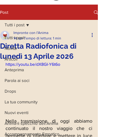
Post
Tutti i post
Impronte con l'Anima
Tutti i post
14 apr
Tempo di lettura: 1 min
Diretta Radiofonica di
Novità
lunedì 13 Aprile 2026
Articoli
https://youtu.be/dX8GI-Y6t6o
Anteprima
Parola ai soci
Drops
La tua community
Nuovi eventi
Nella trasmissione di oggi abbiamo 
Anima-li specchio dell'Anima
continuato il nostro viaggio che ci 
Accompagnamento Empatico
permette di riflettere e mettere in luce 