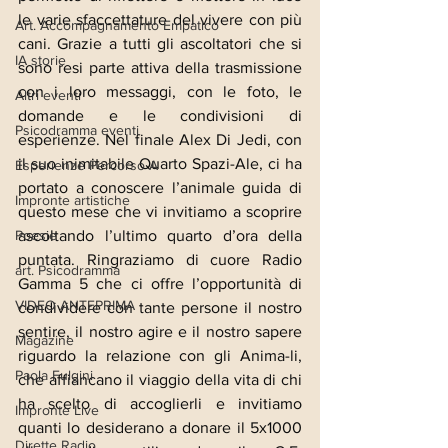
le varie sfaccettature del vivere con più 
Art. Accompagnamento Empatico
cani. Grazie a tutti gli ascoltatori che si 
IA storie
sono resi parte attiva della trasmissione 
con i loro messaggi, con le foto, le 
Altri eventi
domande e le condivisioni di 
Psicodramma eventi
esperienze. Nel finale Alex Di Jedi, con 
il suo inimitabile Quarto Spazi-Ale, ci ha 
Esperienze Percorso A
portato a conoscere l’animale guida di 
Impronte artistiche
questo mese che vi invitiamo a scoprire 
ascoltando l’ultimo quarto d’ora della 
Poesie
puntata. Ringraziamo di cuore Radio 
art. Psicodramma
Gamma 5 che ci offre l’opportunità di 
VIDEO ANTEPRIMA
condividere con tante persone il nostro 
sentire, il nostro agire e il nostro sapere 
Magazine
riguardo la relazione con gli Anima-li, 
Paola Fulgini
che affiancano il viaggio della vita di chi 
ha scelto di accoglierli e invitiamo 
Impronte Live
quanti lo desiderano a donare il 5x1000 
Dirette Radio