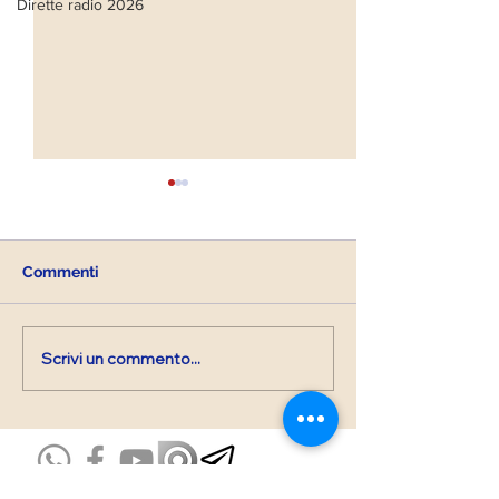
Dirette radio 2026
Commenti
Scrivi un commento...
Diretta Radiofonica di
Diretta Radiofo
lunedì 9 Marzo 2026
lunedì 23 Febbr