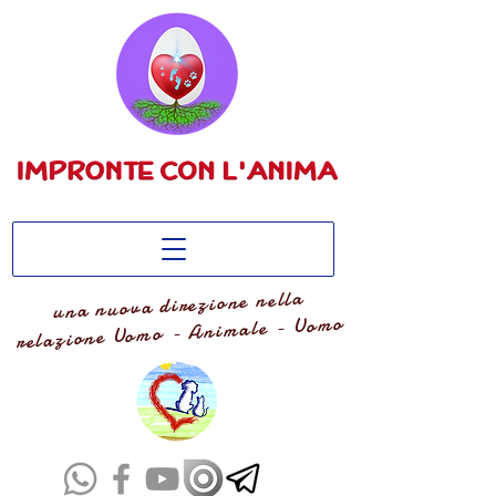
una nuova direzione nella
relazione Uomo - Animale - Uomo