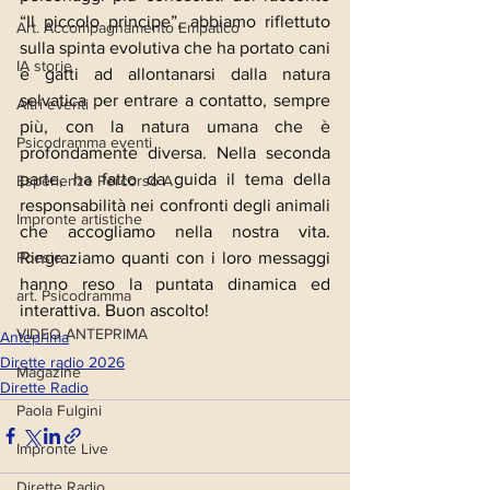
“Il piccolo principe”, abbiamo riflettuto 
Art. Accompagnamento Empatico
sulla spinta evolutiva che ha portato cani 
IA storie
e gatti ad allontanarsi dalla natura 
selvatica per entrare a contatto, sempre 
Altri eventi
più, con la natura umana che è 
Psicodramma eventi
profondamente diversa. Nella seconda 
parte, ha fatto da guida il tema della 
Esperienze Percorso A
responsabilità nei confronti degli animali 
Impronte artistiche
che accogliamo nella nostra vita. 
Ringraziamo quanti con i loro messaggi 
Poesie
hanno reso la puntata dinamica ed 
art. Psicodramma
interattiva. Buon ascolto!
VIDEO ANTEPRIMA
Anteprima
Dirette radio 2026
Magazine
Dirette Radio
Paola Fulgini
Impronte Live
Dirette Radio