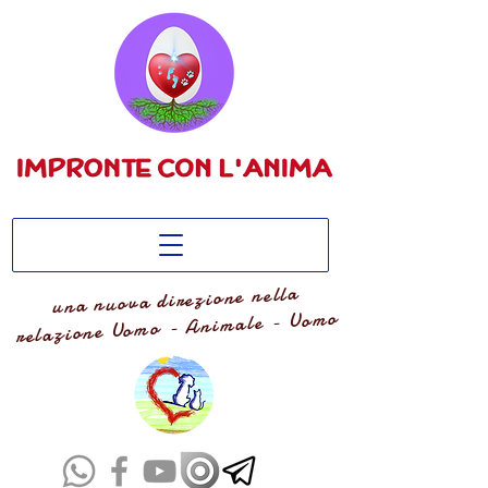
una nuova direzione nella
relazione Uomo - Animale - Uomo