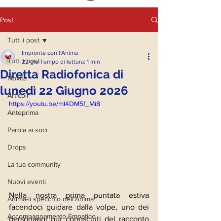
Post
Tutti i post
Impronte con l'Anima
Tutti i post
22 giu
Tempo di lettura: 1 min
Diretta Radiofonica di
Novità
lunedì 22 Giugno 2026
Articoli
https://youtu.be/ml4DM5f_Mi8
Anteprima
Parola ai soci
Drops
La tua community
Nuovi eventi
Nella nostra prima puntata estiva 
Anima-li specchio dell'Anima
facendoci guidare dalla volpe, uno dei 
Accompagnamento Empatico
personaggi più conosciuti del racconto 