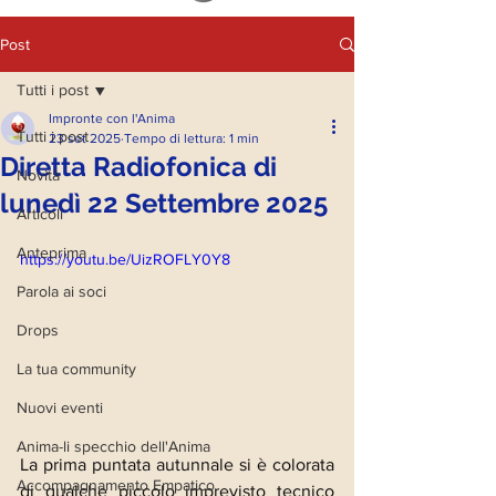
Post
Tutti i post
Impronte con l'Anima
Tutti i post
23 set 2025
Tempo di lettura: 1 min
Diretta Radiofonica di
Novità
lunedì 22 Settembre 2025
Articoli
Anteprima
https://youtu.be/UizROFLY0Y8
Parola ai soci
Drops
La tua community
Nuovi eventi
Anima-li specchio dell'Anima
La prima puntata autunnale si è colorata 
Accompagnamento Empatico
di qualche piccolo imprevisto tecnico 