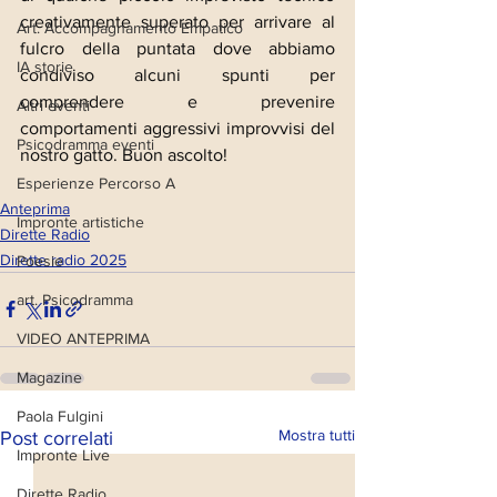
creativamente superato per arrivare al 
Art. Accompagnamento Empatico
fulcro della puntata dove abbiamo 
IA storie
condiviso alcuni spunti per 
comprendere e prevenire 
Altri eventi
comportamenti aggressivi improvvisi del 
Psicodramma eventi
nostro gatto. Buon ascolto!
Esperienze Percorso A
Anteprima
Impronte artistiche
Dirette Radio
Dirette radio 2025
Poesie
art. Psicodramma
VIDEO ANTEPRIMA
Magazine
Paola Fulgini
Mostra tutti
Post correlati
Impronte Live
Dirette Radio