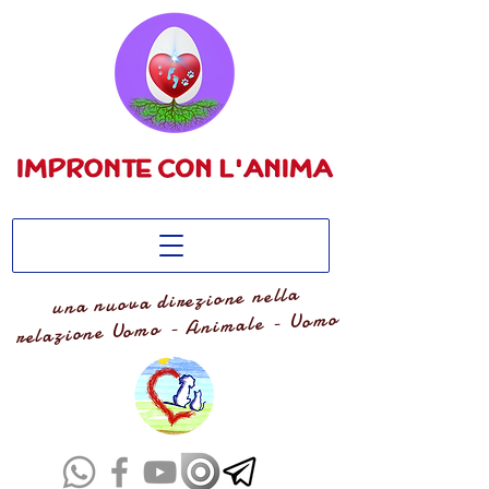
una nuova direzione nella
relazione Uomo - Animale - Uomo