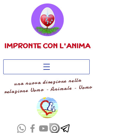
una nuova direzione nella
relazione Uomo - Animale - Uomo