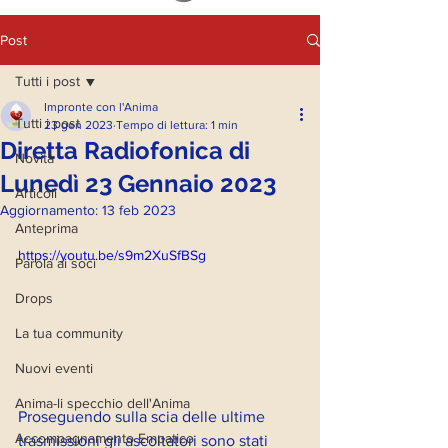
Post
Tutti i post
Impronte con l'Anima
Tutti i post
23 gen 2023
Tempo di lettura: 1 min
Diretta Radiofonica di
Novità
Lunedì 23 Gennaio 2023
Articoli
Aggiornamento:
13 feb 2023
Anteprima
https://youtu.be/s9m2XuSfBSg
Parola ai soci
Drops
La tua community
Nuovi eventi
Anima-li specchio dell'Anima
Proseguendo sulla scia delle ultime 
Accompagnamento Empatico
trasmissioni gli ascoltatori sono stati 