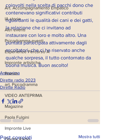
coinvolti nella scelta di pacchi dono che 
Art. Accompagnamento Empatico
contenevano significativi contributi 
IA storie
riguardanti le qualità dei cani e dei gatti, 
la relazione che ci invitano ad 
Altri eventi
instaurare con loro e molto altro. Una 
Psicodramma eventi
puntata partecipata attivamente dagli 
ascoltatori, che ci ha riservato anche 
Esperienze Percorso A
qualche sorpresa, il tutto contornato da 
Impronte artistiche
buona musica. Buon ascolto!
Anteprima
Poesie
Dirette radio 2023
art. Psicodramma
Dirette Radio
VIDEO ANTEPRIMA
Magazine
Paola Fulgini
Impronte Live
Mostra tutti
Post correlati
Dirette Radio