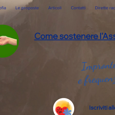
ofia
Le proposte
Articoli
Contatti
Dirette ra
Come sostenere l'Ass
Impronte
e frequen
Iscriviti 