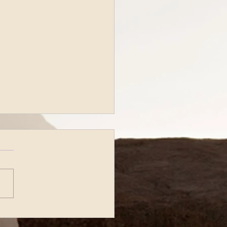
tta Radiofonica di
dì 28 Aprile 2025