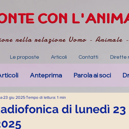
ione nella relazione Uomo - Animale 
Le proposte
Articoli
Contatti
Dirette 
rticoli
Anteprima
Parola ai soci
D
Nuovi eventi
Anima-li specchio dell'Anim
ma
23 giu 2025
Tempo di lettura: 1 min
Radiofonica di lunedì 23
2025
mpatico
Art. Accompagnamento Empa