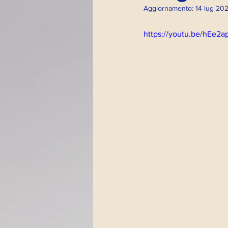
Aggiornamento:
14 lug 20
Altri eventi
Psicod
https://youtu.be/hEe2a
Impronte artistiche
Magazine
Paola Fu
Streaming Impronte
Dirette radio 2022