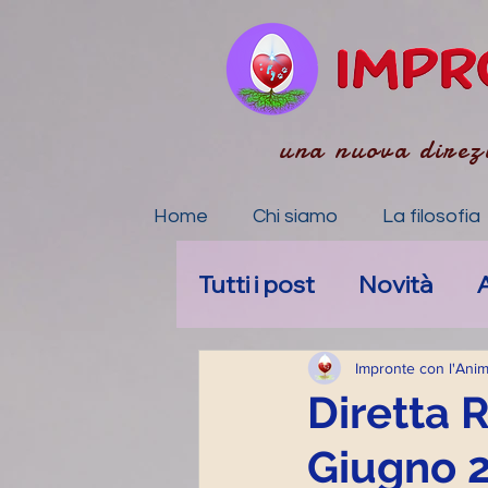
una nuova direz
Home
Chi siamo
La filosofia
Tutti i post
Novità
A
La tua community
Impronte con l'Ani
Diretta 
Giugno 
Accompagnamento E