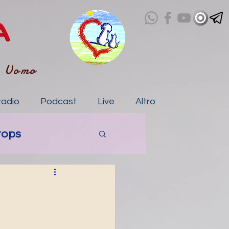
- Uomo
radio
Podcast
Live
Altro
rops
a
tico
IA storie