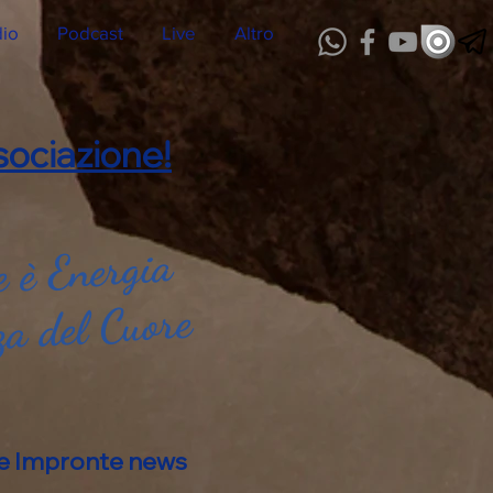
dio
Podcast
Live
Altro
ociazione!
 è Energia
za del Cuore
alle Impronte news