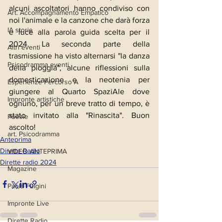
alcuni ascoltatori hanno condiviso con 
Art. Accompagnamento Empatico
noi l'animale e la canzone che darà forza 
IA storie
e luce alla parola guida scelta per il 
2024. La seconda parte della 
Altri eventi
trasmissione ha visto alternarsi "la danza 
Psicodramma eventi
della pioggia", alcune riflessioni sulla 
domesticazione e la neotenia per 
Esperienze Percorso A
giungere al Quarto SpaziAle dove 
Impronte artistiche
ognuno, per un breve tratto di tempo, è 
stato invitato alla "Rinascita". Buon 
Poesie
ascolto!
art. Psicodramma
Anteprima
Dirette Radio
VIDEO ANTEPRIMA
Dirette radio 2024
Magazine
Paola Fulgini
Impronte Live
Dirette Radio