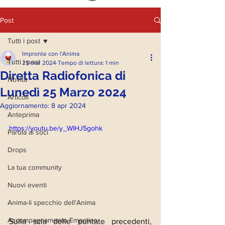
Post
Tutti i post
Impronte con l'Anima
Tutti i post
25 mar 2024
Tempo di lettura: 1 min
Diretta Radiofonica di
Novità
Lunedì 25 Marzo 2024
Articoli
Aggiornamento:
8 apr 2024
Anteprima
https://youtu.be/y_WlHJ5gohk
Parola ai soci
Drops
La tua community
Nuovi eventi
Anima-li specchio dell'Anima
Accompagnamento Empatico
Sulla scia delle puntate precedenti, 