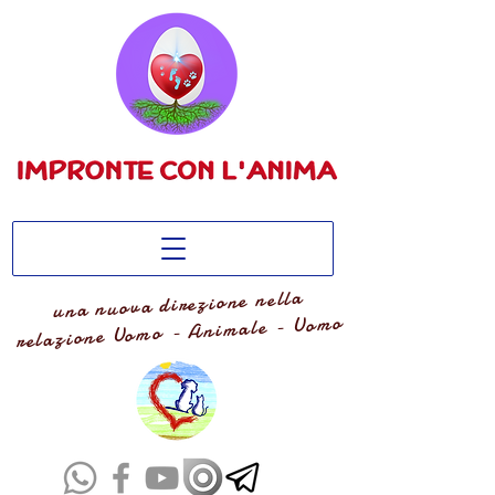
una nuova direzione nella
relazione Uomo - Animale - Uomo