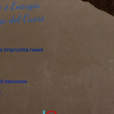
 è Energia
za del Cuore
alle Impronte news
all'Associazione
F.