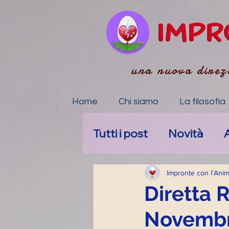
una nuova direz
Home
Chi siamo
La filosofia
Tutti i post
Novità
A
La tua community
Impronte con l'Ani
Diretta 
Novembr
Accompagnamento E