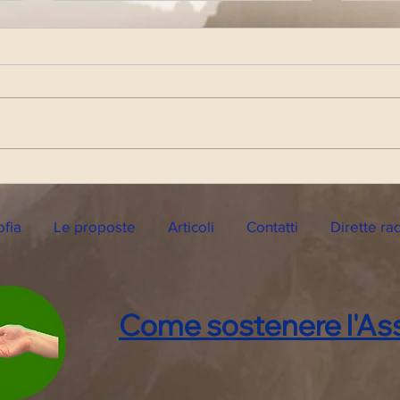
Diretta Radiofonica di
Dire
Lunedì 28 Ottobre 2024
Lune
ofia
Le proposte
Articoli
Contatti
Dirette ra
Come sostenere l'Ass