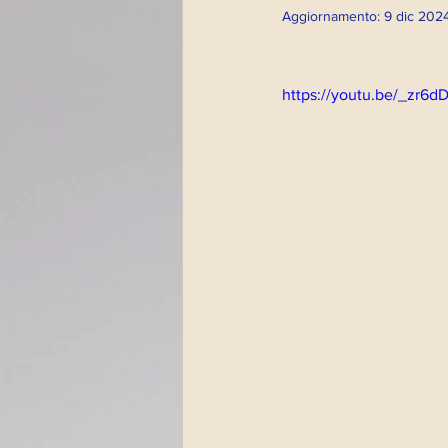
Aggiornamento:
9 dic 202
Altri eventi
Psicod
https://youtu.be/_zr6d
Impronte artistiche
Magazine
Paola Fu
Streaming Impronte
Dirette radio 2022