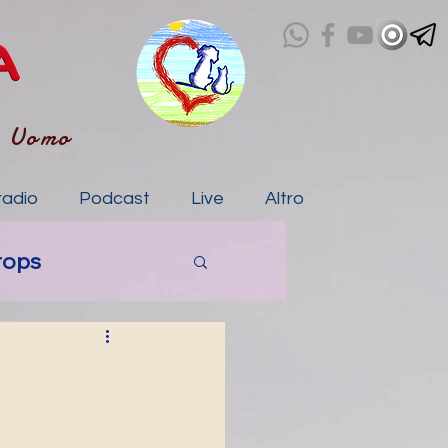
- Uomo
radio
Podcast
Live
Altro
rops
a
tico
IA storie