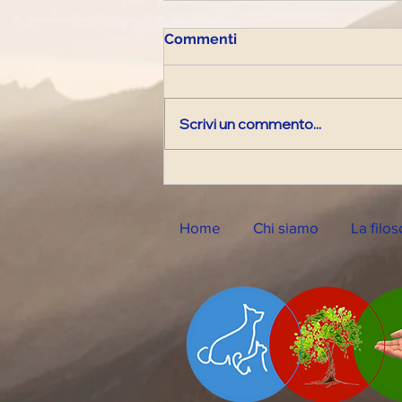
Commenti
Scrivi un commento...
Diretta Radiofonica di
Lunedì 11 Novembre 2024
Home
Chi siamo
La filos