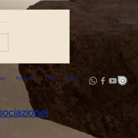
tta Radiofonica di
dì 14 Ottobre 2024
dio
Podcast
Live
Altro
ociazione!