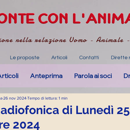
ione nella relazione Uomo - Animale 
Le proposte
Articoli
Contatti
Dirette 
rticoli
Anteprima
Parola ai soci
D
Nuovi eventi
Anima-li specchio dell'Anim
ma
26 nov 2024
Tempo di lettura: 1 min
Radiofonica di Lunedì 25
e 2024
mpatico
Art. Accompagnamento Empa