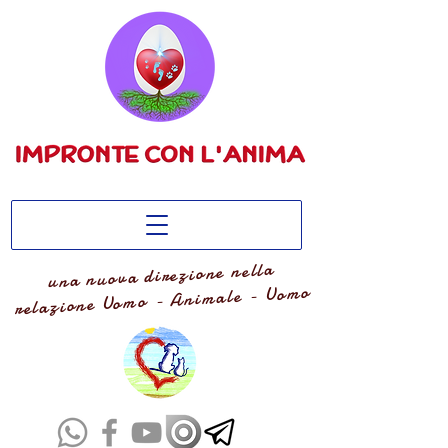
una nuova direzione nella
relazione Uomo - Animale - Uomo