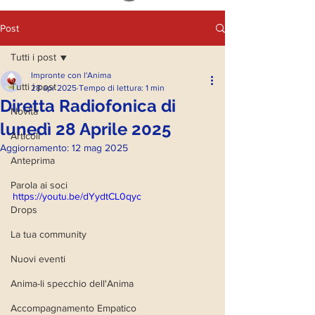
Post
Tutti i post
Impronte con l'Anima
Tutti i post
28 apr 2025
Tempo di lettura: 1 min
Diretta Radiofonica di
Novità
lunedì 28 Aprile 2025
Articoli
Aggiornamento:
12 mag 2025
Anteprima
Parola ai soci
https://youtu.be/dYydtCL0qyc
Drops
La tua community
Nuovi eventi
Anima-li specchio dell'Anima
Accompagnamento Empatico