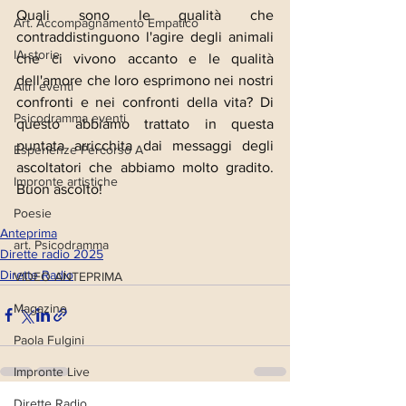
Quali sono le qualità che 
Art. Accompagnamento Empatico
contraddistinguono l'agire degli animali 
IA storie
che ci vivono accanto e le qualità 
dell'amore che loro esprimono nei nostri 
Altri eventi
confronti e nei confronti della vita? Di 
Psicodramma eventi
questo abbiamo trattato in questa 
puntata arricchita dai messaggi degli 
Esperienze Percorso A
ascoltatori che abbiamo molto gradito. 
Impronte artistiche
Buon ascolto!
Poesie
Anteprima
art. Psicodramma
Dirette radio 2025
Dirette Radio
VIDEO ANTEPRIMA
Magazine
Paola Fulgini
Impronte Live
Dirette Radio