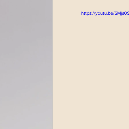
https://youtu.be/SMjs
Altri eventi
Psicod
Impronte artistiche
Magazine
Paola Fu
Streaming Impronte
Dirette radio 2022