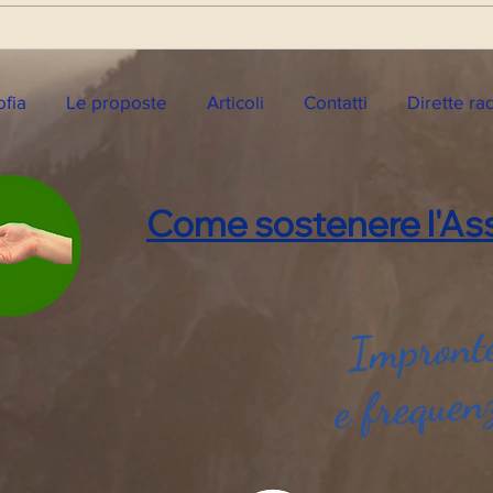
Diretta Radio di Lunedì 28
Dire
Febbraio '22
Febb
ofia
Le proposte
Articoli
Contatti
Dirette ra
Come sostenere l'Ass
Impronte
e frequen