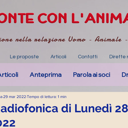
ione nella relazione Uomo - Animale 
Le proposte
Articoli
Contatti
Dirette 
rticoli
Anteprima
Parola ai soci
D
Nuovi eventi
Anima-li specchio dell'Anim
ma
29 mar 2022
Tempo di lettura: 1 min
Radiofonica di Lunedì 2
022
mpatico
Art. Accompagnamento Empa