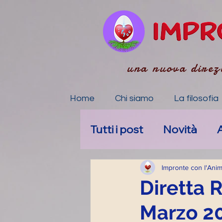
una nuova direz
Home
Chi siamo
La filosofia
Tutti i post
Novità
A
La tua community
Impronte con l'Ani
Diretta 
Marzo 2
Accompagnamento E