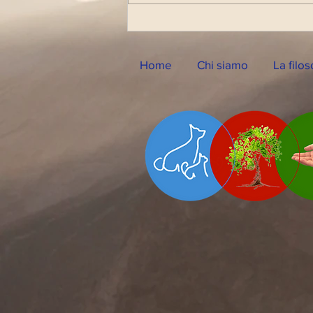
Diretta Radiofonica di
Lunedì 14 Marzo 2022
Home
Chi siamo
La filos