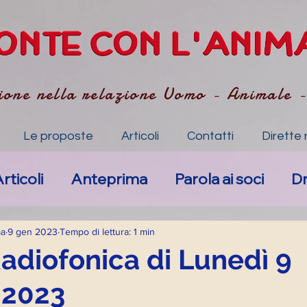
ione nella relazione Uomo - Animale 
Le proposte
Articoli
Contatti
Dirette 
rticoli
Anteprima
Parola ai soci
D
Nuovi eventi
Anima-li specchio dell'Anim
ma
9 gen 2023
Tempo di lettura: 1 min
Radiofonica di Lunedì 9
 2023
mpatico
Art. Accompagnamento Empa