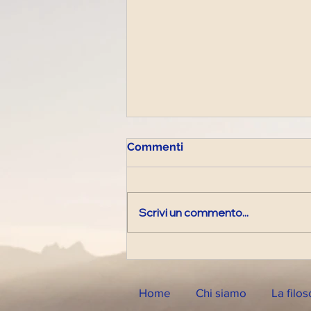
Commenti
Scrivi un commento...
Diretta Radiofonica di
Lunedì 26 Dicembre 2022
Home
Chi siamo
La filos