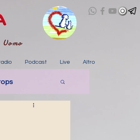
- Uomo
radio
Podcast
Live
Altro
rops
a
tico
IA storie