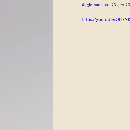
Aggiornamento:
23 gen 2
Altri eventi
Psicod
https://youtu.be/QH7
Impronte artistiche
Magazine
Paola Fu
Streaming Impronte
Dirette radio 2022