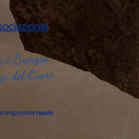
ociazione!
 è Energia
za del Cuore
alle Impronte news