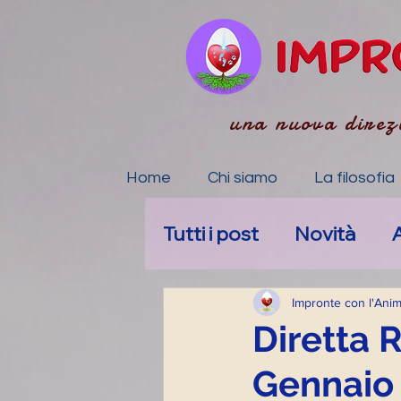
una nuova direz
Home
Chi siamo
La filosofia
Tutti i post
Novità
A
La tua community
Impronte con l'Ani
Diretta 
Gennaio
Accompagnamento E