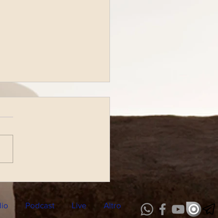
tta Radiofonica di
Lunedì 28 Novembre 2022
dio
Podcast
Live
Altro