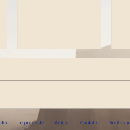
Diretta Radiofonica di
Dire
Lunedì 12 Dicembre 2022
ofia
Le proposte
Articoli
Contatti
Dirette ra