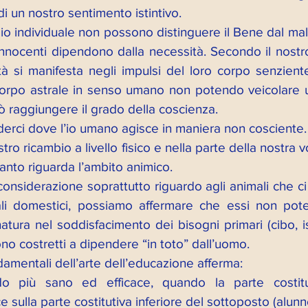
 di un nostro sentimento istintivo. 
io individuale non possono distinguere il Bene dal mal
innocenti dipendono dalla necessità. Secondo il nostro
tà si manifesta negli impulsi del loro corpo senzient
orpo astrale in senso umano non potendo veicolare un
ò raggiungere il grado della coscienza.
erci dove l’io umano agisce in maniera non cosciente.
tro ricambio a livello fisico e nella parte della nostra v
nto riguarda l’ambito animico. 
considerazione soprattutto riguardo agli animali che ci
mali domestici, possiamo affermare che essi non pot
atura nel soddisfacimento dei bisogni primari (cibo, is
no costretti a dipendere “in toto” dall’uomo. 
damentali dell’arte dell’educazione afferma: 
 più sano ed efficace, quando la parte costitut
e sulla parte costitutiva inferiore del sottoposto (alun