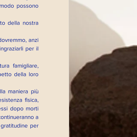
l modo possono 
o della nostra 
 dovremmo, anzi 
raziarli per il 
ra famigliare, 
etto della loro 
la maniera più 
istenza fisica, 
ssi dopo morti 
continueranno a 
gratitudine per 