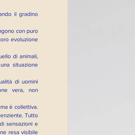
ndo il gradino 
engono con puro 
oro evoluzione 
llo di animali, 
una situazione 
lità di uomini 
one vera, non 
a è collettiva. 
enziente. Tutto 
i sensazioni e 
e resa visibile 