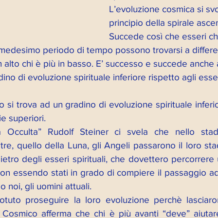
L’evoluzione cosmica si sv
principio della spirale asce
Succede così che esseri ch
medesimo periodo di tempo possono trovarsi a differenti
in alto chi è più in basso. E’ successo e succede anche a
dino di evoluzione spirituale inferiore rispetto agli esser
si trova ad un gradino di evoluzione spirituale inferior
e superiori. 
a Occulta” Rudolf Steiner ci svela che nello stad
tre, quello della Luna, gli Angeli passarono il loro sta
ietro degli esseri spirituali, che dovettero percorrer
, non essendo stati in grado di compiere il passaggio ad
 noi, gli uomini attuali. 
tuto proseguire la loro evoluzione perchè lasciaron
Cosmico afferma che chi è più avanti “deve” aiutare