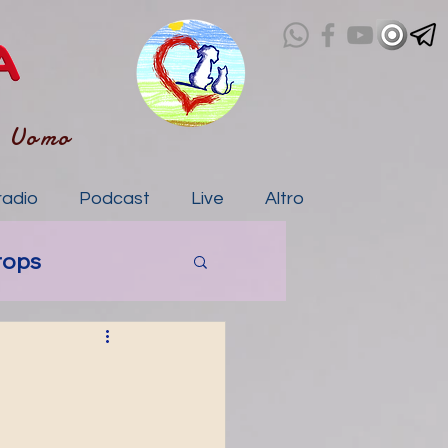
- Uomo
radio
Podcast
Live
Altro
rops
a
tico
IA storie