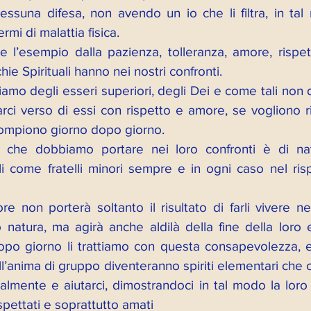
ssuna difesa, non avendo un io che li filtra, in ta
rmi di malattia fisica. 
’esempio dalla pazienza, tolleranza, amore, rispett
ie Spirituali hanno nei nostri confronti. 
siamo degli esseri superiori, degli Dei e come tali non
i verso di essi con rispetto e amore, se vogliono ring
 compiono giorno dopo giorno. 
 che dobbiamo portare nei loro confronti è di natu
li come fratelli minori sempre e in ogni caso nel risp
 non porterà soltanto il risultato di farli vivere nel
 natura, ma agirà anche aldilà della fine della loro es
po giorno li trattiamo con questa consapevolezza, e
all’anima di gruppo diventeranno spiriti elementari che 
tualmente e aiutarci, dimostrandoci in tal modo la loro 
rispettati e soprattutto amati