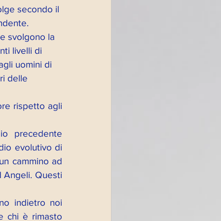
olge secondo il 
ndente. 
e svolgono la 
 livelli di 
gli uomini di 
i delle 
e rispetto agli 
io precedente 
dio evolutivo di 
e un cammino ad 
 Angeli. Questi 
o indietro noi 
 chi è rimasto 