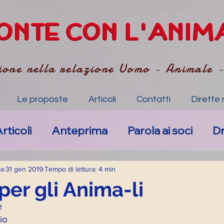
ione nella relazione Uomo - Animale 
Le proposte
Articoli
Contatti
Dirette 
rticoli
Anteprima
Parola ai soci
D
Nuovi eventi
Anima-li specchio dell'Anim
ma
31 gen 2019
Tempo di lettura: 4 min
per gli Anima-li
1
mpatico
Art. Accompagnamento Empa
io