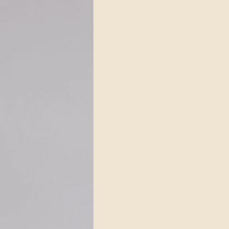
Altri eventi
Psicod
Impronte artistiche
Magazine
Paola Fu
Streaming Impronte
Dirette radio 2022