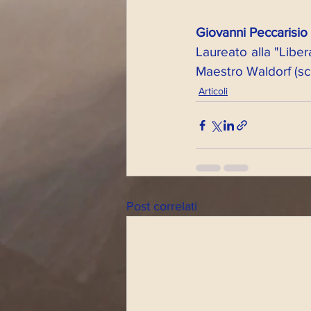
Giovanni Peccarisio
Laureato alla "Liber
Maestro Waldorf (scu
Articoli
Post correlati