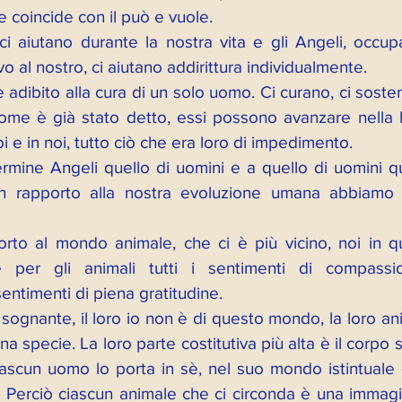
e coincide con il può e vuole. 
ci aiutano durante la nostra vita e gli Angeli, occupa
o al nostro, ci aiutano addirittura individualmente. 
 adibito alla cura di un solo uomo. Ci curano, ci sost
me è già stato detto, essi possono avanzare nella l
i e in noi, tutto ciò che era loro di impedimento.
rmine Angeli quello di uomini e a quello di uomini que
, in rapporto alla nostra evoluzione umana abbiamo 
orto al mondo animale, che ci è più vicino, noi in qua
per gli animali tutti i sentimenti di compassi
sentimenti di piena gratitudine. 
sognante, il loro io non è di questo mondo, la loro anim
a specie. La loro parte costitutiva più alta è il corpo s
ascun uomo lo porta in sè, nel suo mondo istintuale d
. Perciò ciascun animale che ci circonda è una immagin