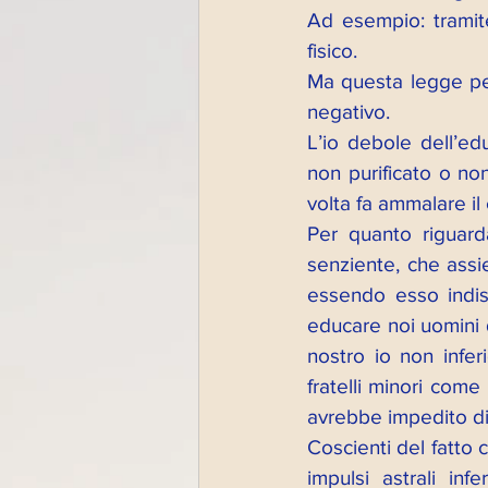
Ad esempio: tramite l
fisico. 
Ma questa legge per
negativo. 
L’io debole dell’edu
non purificato o non
volta fa ammalare il 
Per quanto riguarda
senziente, che assi
essendo esso indiss
educare noi uomini 
nostro io non infer
fratelli minori come
avrebbe impedito di
Coscienti del fatto
impulsi astrali inf