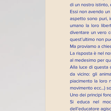
di un nostro istinto,
Essi non avendo un 
aspetto sono puri, 
umano la loro liber
diventare un vero c
quest’ultimo non pu
Ma proviamo a chied
La risposta è nel nos
al medesimo per qua
Alla luce di questa 
da vicino: gli ani
piacimento la loro n
movimento ecc...) so
Uno dei principi fon
Si educa nel modo
dell’educatore agisc