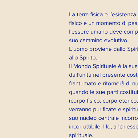
La terra fisica e l’esistenza
ramma eventi
Esperienze Percorso A
fisico è un momento di pas
l’essere umano deve compie
Poesie
art. Psicodramma
VIDEO A
suo cammino evolutivo. 
L’uomo proviene dallo Spiri
allo Spirito. 
lgini
Impronte Live
Dirette Radio
Il Mondo Spirituale è la sua
dall’unità nel presente cos
frantumato e ritornerà di nuo
Appuntamenti
Eventi
Post
Dir
quando le sue parti costituti
(corpo fisico, corpo eterico
verranno purificate e spiritu
Quarto Spazi-Ale 2021
Quarto Spazi-Al
suo nucleo centrale incorro
incorruttibile: l’Io, anch’ess
spirituale. 