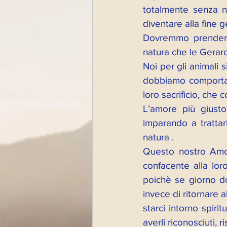
totalmente senza ne
diventare alla fine ge
Dovremmo prendere l
natura che le Gerarch
Noi per gli animali 
dobbiamo comportarc
loro sacrificio, che
L’amore più giusto
imparando a trattar
natura . 
Questo nostro Amore
confacente alla loro
poichè se giorno do
invece di ritornare 
starci intorno spiri
averli riconosciuti, 