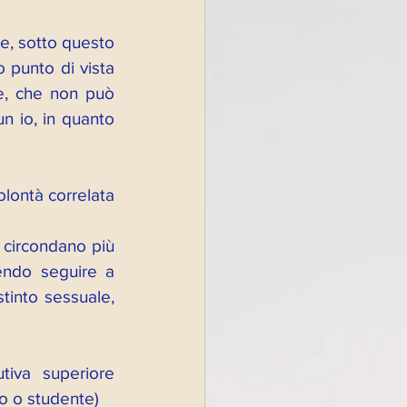
e, sotto questo 
 punto di vista 
e, che non può 
 io, in quanto 
 
olontà correlata 
 circondano più 
endo seguire a 
tinto sessuale, 
iva superiore 
no o studente)