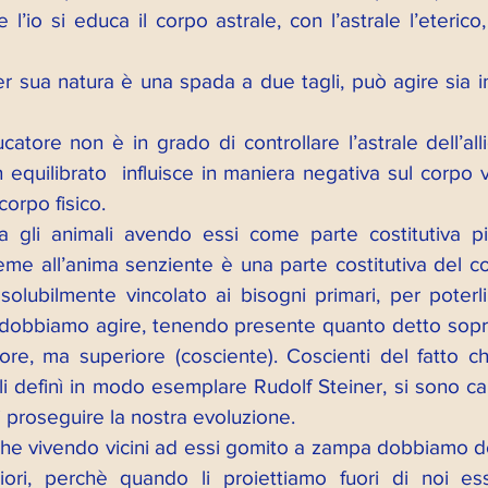
’io si educa il corpo astrale, con l’astrale l’eterico, 
 sua natura è una spada a due tagli, può agire sia in 
catore non è in grado di controllare l’astrale dell’alli
 equilibrato  influisce in maniera negativa sul corpo v
corpo fisico. 
 gli animali avendo essi come parte costitutiva più
eme all’anima senziente è una parte costitutiva del co
olubilmente vincolato ai bisogni primari, per poterli
dobbiamo agire, tenendo presente quanto detto sopra
iore, ma superiore (cosciente). Coscienti del fatto ch
 li definì in modo esemplare Rudolf Steiner, si sono cari
 proseguire la nostra evoluzione.
 che vivendo vicini ad essi gomito a zampa dobbiamo do
eriori, perchè quando li proiettiamo fuori di noi ess