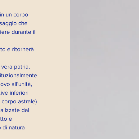
 in un corpo 
saggio che 
re durante il 
NTEPRIMA
to e ritornerà 
 vera patria, 
tituzionalmente 
vo all’unità, 
ette radio 2021
ve inferiori 
, corpo astrale) 
alizzate dal 
e 2022
tto e 
o di natura 