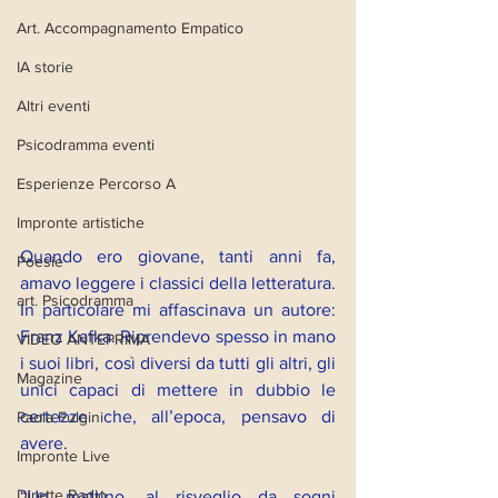
Art. Accompagnamento Empatico
IA storie
Altri eventi
Psicodramma eventi
Esperienze Percorso A
Impronte artistiche
Quando ero giovane, tanti anni fa, 
Poesie
amavo leggere i classici della letteratura. 
art. Psicodramma
In particolare mi affascinava un autore: 
Franz Kafka. Riprendevo spesso in mano 
VIDEO ANTEPRIMA
i suoi libri, così diversi da tutti gli altri, gli 
Magazine
unici capaci di mettere in dubbio le 
certezze che, all’epoca, pensavo di 
Paola Fulgini
avere. 
Impronte Live
Dirette Radio
“Un mattino, al risveglio da sogni 