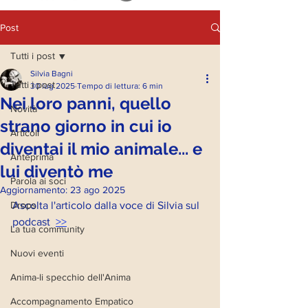
Post
Tutti i post
Silvia Bagni
Tutti i post
30 lug 2025
Tempo di lettura: 6 min
Nei loro panni, quello
Novità
strano giorno in cui io
Articoli
diventai il mio animale... e
Anteprima
lui diventò me
Parola ai soci
Aggiornamento:
23 ago 2025
Drops
Ascolta l'articolo dalla voce di Silvia sul 
podcast 
>>
La tua community
Nuovi eventi
Anima-li specchio dell'Anima
Accompagnamento Empatico