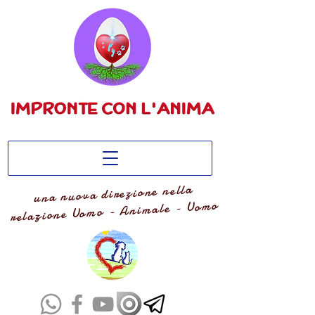
una nuova direzione nella
relazione Uomo - Animale - Uomo