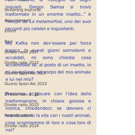
inquieti, Gregor Samsa si trovò 
Streaming Impronte
trasformato in un enorme insetto…” è 
Appuntamenti
l’incipit de 
La metamorfosi
, uno dei suoi 
racconti più celebri e inquietanti.
Eventi
Post
Ma Kafka non dev’essere per forza 
tragico. In questi giorni sonnolenti e 
Dirette radio 2021
accaldati, mi sono chiesta: cosa 
Dirette radio 2022
accadrebbe se, al posto di un insetto, io 
mi risvegliassi nel corpo del mio animale 
Quarto Spazi-Ale 2021
e lui nel mio?
Quarto Spazi-Ale 2022
Proviamo a giocare con l’idea della 
Dirette radio 2025
trasformazione, in chiave gioiosa e 
Dirette radio 2023
ironica, chiedendoci: se davvero ci 
Podcast articoli
scambiassimo la vita con i nostri animali, 
cosa scopriremmo di loro e cosa loro di 
Dirette radio 2024
noi?