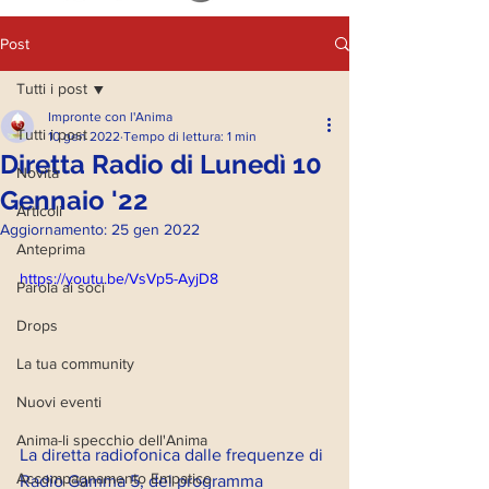
Post
Tutti i post
Impronte con l'Anima
Tutti i post
10 gen 2022
Tempo di lettura: 1 min
Diretta Radio di Lunedì 10
Novità
Gennaio '22
Articoli
Aggiornamento:
25 gen 2022
Anteprima
https://youtu.be/VsVp5-AyjD8
Parola ai soci
Drops
La tua community
Nuovi eventi
Anima-li specchio dell'Anima
La diretta radiofonica dalle frequenze di 
Accompagnamento Empatico
Radio Gamma 5, del programma 