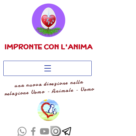
una nuova direzione nella
relazione Uomo - Animale - Uomo