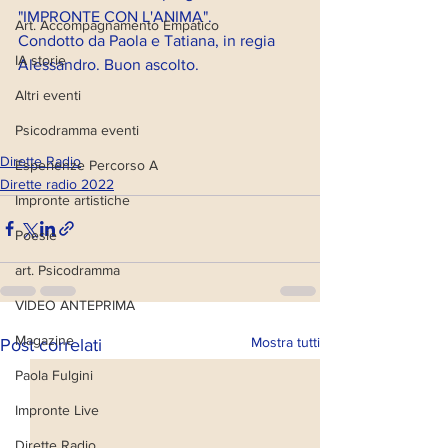
"IMPRONTE CON L'ANIMA".
Art. Accompagnamento Empatico
Condotto da Paola e Tatiana, in regia 
IA storie
Alessandro. Buon ascolto.
Altri eventi
Psicodramma eventi
Dirette Radio
Esperienze Percorso A
Dirette radio 2022
Impronte artistiche
Poesie
art. Psicodramma
VIDEO ANTEPRIMA
Magazine
Mostra tutti
Post correlati
Paola Fulgini
Impronte Live
Dirette Radio