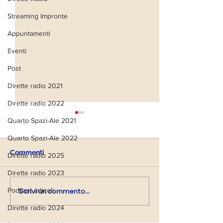
Streaming Impronte
Appuntamenti
Eventi
Post
Dirette radio 2021
Dirette radio 2022
Quarto Spazi-Ale 2021
Quarto Spazi-Ale 2022
Commenti
Dirette radio 2025
Dirette radio 2023
Podcast articoli
Scrivi un commento...
Diretta Radio di Lunedì
Diretta Radio d
13 Dicembre '21
22 Novembre '2
Dirette radio 2024