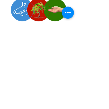
Come sostenere
l'Associazione!
Impronte è Energia
e frequenza del Cuore
Iscriviti alle Impronte news
Tutte le attività sono riservate ai soci