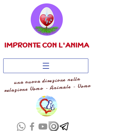
una nuova direzione nella
relazione Uomo - Animale - Uomo