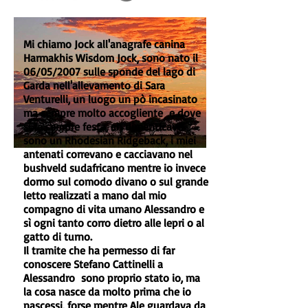
Mi chiamo Jock all'anagrafe canina
Harmakhis Wisdom Jock, sono nato il
06/05/2007 sulle sponde del lago di
Garda nell'allevamento di Sara
Venturelli, un luogo un pò incasinato
ma sempre molto accogliente e dove
si fà sempre festa, ah dimenticavo
sono un Rhodesian Ridgeback, i miei
antenati correvano e cacciavano nel
bushveld sudafricano mentre io invece
dormo sul comodo divano o sul grande
letto realizzati a mano dal mio
compagno di vita umano Alessandro e
sì ogni tanto corro dietro alle lepri o al
gatto di turno.
Il tramite che ha permesso di far
conoscere Stefano Cattinelli a
Alessandro sono proprio stato io, ma
la cosa nasce da molto prima che io
nascessi, forse mentre Ale guardava da