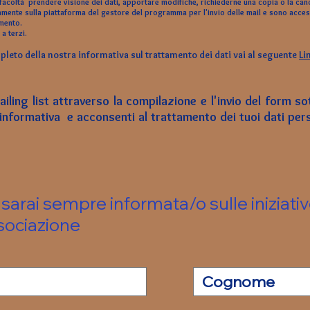
facoltà prendere visione dei dati, apportare modifiche, richiederne una copia o la can
vamente sulla piattaforma del gestore del programma per l'invio delle mail e sono acce
amento.
a terzi.​
pleto della nostra informativa sul trattamento dei dati vai al seguente
Li
ailing list attraverso la compilazione e l'invio del form so
'informativa e acconsenti al trattamento dei tuoi dati per
ti sarai sempre informata/o sulle iniziati
ssociazione