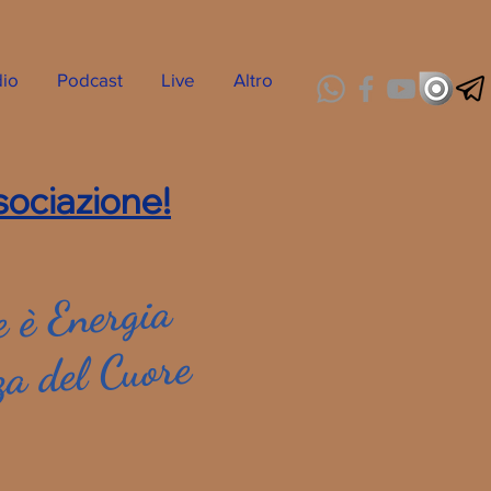
dio
Podcast
Live
Altro
ociazione!
 è Energia
za del Cuore