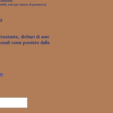
cellazione.
ssibili, solo per mezzo di password,
nk
ttostante, dichiari di aver
sonali come previsto dalla
ve