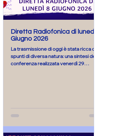
Diretta Radiofonica di lunedì 8
Giugno 2026
La trasmissione di oggi è stata ricca di
spunti di diversa natura: una sintesi della
conferenza realizzata venerdì 29
giugno, un audio che ripropone
l’intervista fatta alla nostra cara amica
Mariella di Noale e lo sviluppo di un
aspetto molto significativo nella
relazione tra uomo e animali che è quello
dell’Unicità. La presentazione
dell’animale guida per il mese di maggio
ha concluso la trasmissione che ha dato
spazio ad interessanti contributi degli