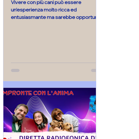
Vivere con più cani può essere
un’esperienza molto ricca ed
entusiasmante ma sarebbe opportuno
fosse una scelta ben ponderata. Oggi
abbiamo messo in evidenza le criticità
che si possono presentare e
l’importanza che ha mettere al primo
posto il benessere e le esigenze
dell’animale o degli animali che sono già
presenti in famiglia.