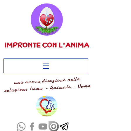
una nuova direzione nella
relazione Uomo - Animale - Uomo