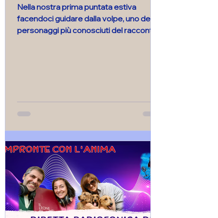
Nella nostra prima puntata estiva
facendoci guidare dalla volpe, uno dei
personaggi più conosciuti del racconto
“Il piccolo principe”, abbiamo riflettuto
sulla spinta evolutiva che ha portato cani
e gatti ad allontanarsi dalla natura
selvatica per entrare a contatto,
sempre più, con la natura umana che è
profondamente diversa. Nella seconda
parte, ha fatto da guida il tema della
responsabilità nei confronti degli animali
che accogliamo nella nostra vita.
Ringraziamo quanti