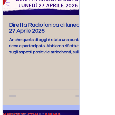
Diretta Radiofonica di lunedì
27 Aprile 2026
Anche quella di oggi è stata una puntata
ricca e partecipata. Abbiamo riflettuto
sugli aspetti positivi e arricchenti, sulle
opportunità che ci offre e su tutto ciò
che di bello ci porta il vivere con più cani,
lasciando le criticità di questa scelta per
la puntata che seguirà l’l11 maggio. Il
quarto Spazi-Ale ha chiuso la
trasmissione trasportando gli
ascoltatori in uno spazio relativo
sospeso tra due mondi. Buon ascolto
sulle frequenze della libertà di Radio
Gamma 5 e di I