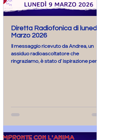
Diretta Radiofonica di lunedì 9
Marzo 2026
Il messaggio ricevuto da Andrea, un
assiduo radioascoltatore che
ringraziamo, è stato d' ispirazione per la
realizzazione di questa puntata, al
centro della quale abbiamo messo il
Chihuahua con le sue peculiarità e
alcune piccole strategie che possono
favorire la serena convivenza di più cani,
all'interno del nucleo familiare. Buon
ascolto!