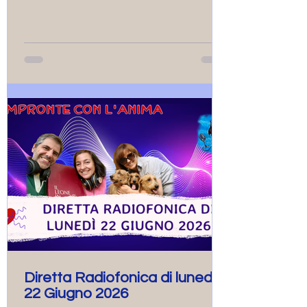
principe” abbiamo approfondito
l’incontro che il protagonista ha fatto
con un personaggio particolare, il
Baobab, che ci è stato molto utile per
sottolineare alcuni aspetti essenziali da
non trascurare nella relazione con i cani
e gatti che ci vivono acc
Diretta Radiofonica di lunedì
22 Giugno 2026