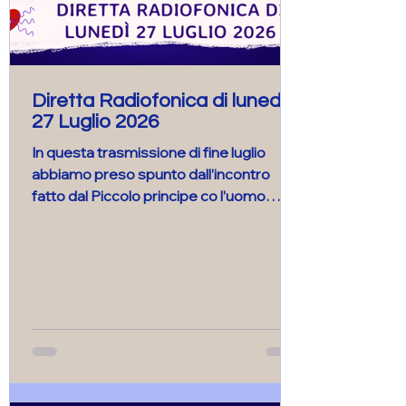
Diretta Radiofonica di lunedì
27 Luglio 2026
In questa trasmissione di fine luglio
abbiamo preso spunto dall’incontro
fatto dal Piccolo principe co l’uomo
d’affari per approfondire alcune
dinamiche che possono manifestarsi
nella relazione con i nostri animali.
Ringraziamo di cuore tutti gli ascoltatori
e coloro che hanno inviato le loro
testimonianze e i loro messaggi dando
vita ad una trasmissione che ha
suscitato grandi emozioni emozioni ed
importanti condivisioni.