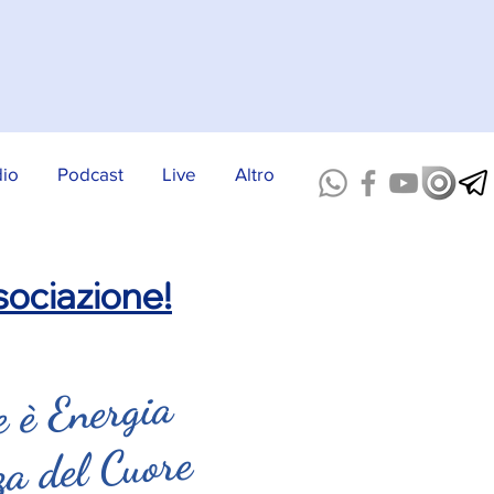
dio
Podcast
Live
Altro
ociazione!
 è Energia
za del Cuore