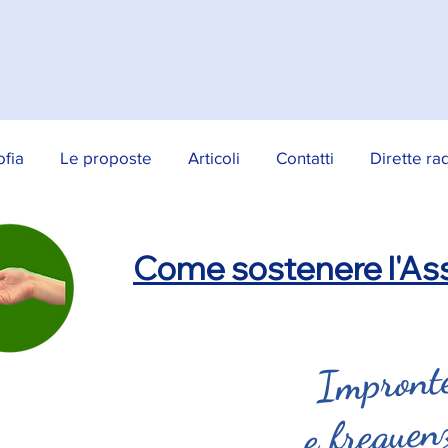
ofia
Le proposte
Articoli
Contatti
Dirette ra
Come sostenere l'Ass
Impronte
e frequen