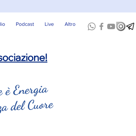
dio
Podcast
Live
Altro
ociazione!
 è Energia
za del Cuore