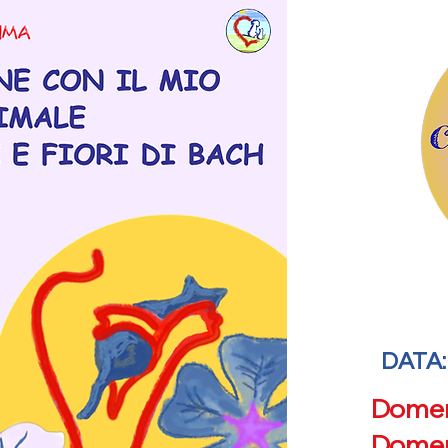
DATA:
Domen
Domen