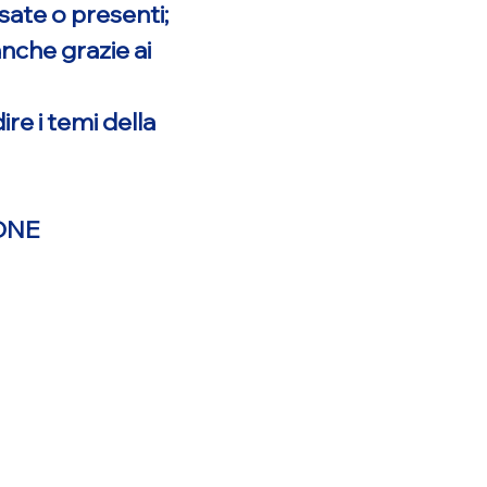
sate o presenti;
anche grazie ai
re i temi della
ONE