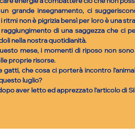
care energie a combattere ciò che non pos
 un grande insegnamento, ci suggeriscon
 i ritmi non è pigrizia bensì per loro è una st
il raggiungimento di una saggezza che ci pe
li nella nostra quotidianità.
 questo mese, i momenti di riposo non so
le proprie risorse.
e gatti, che cosa ci porterà incontro l’anima
questo luglio?
o aver letto ed apprezzato l’articolo di Silv