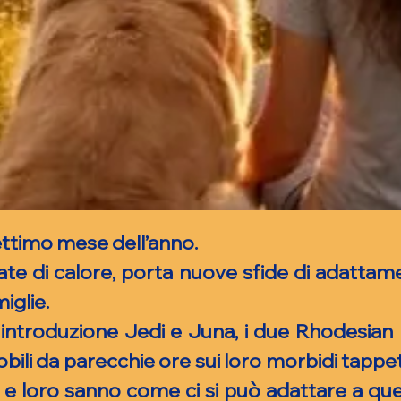
settimo mese dell’anno.
ate di calore, porta nuove sfide di adattame
iglie.
introduzione Jedi e Juna, i due Rhodesian
bili da parecchie ore sui loro morbidi tappet
 e loro sanno come ci si può adattare a que