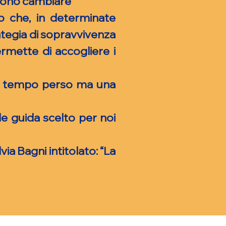
sono cambiare
o che, in determinate
rategia di sopravvivenza
rmette di accogliere i
no tempo perso ma una
le guida scelto per noi
ia Bagni intitolato: “La