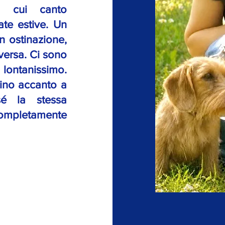
il cui canto
te estive. Un
n ostinazione,
aversa. Ci sono
 lontanissimo.
pino accanto a
é la stessa
completamente