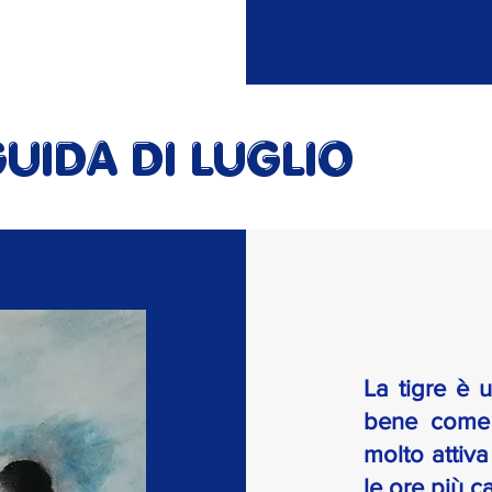
UIDA DI LUGLIO
La tigre è 
bene come 
molto attiva
le ore più c