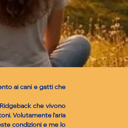
nto ai cani e gatti che
 Ridgeback che vivono
oni. Volutamente l’aria
ste condizioni e me lo