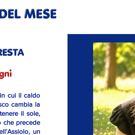
 DEL MESE
RESTA
gni
n cui il caldo
bosco cambia la
enere il sole,
zio che precede
ll’Assiolo, un