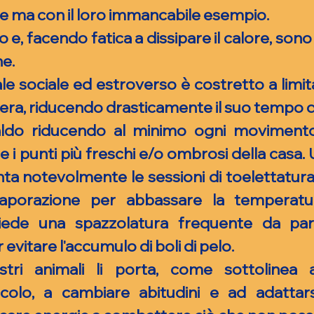
e ma con il loro immancabile esempio.
 e, facendo fatica a dissipare il calore, son
ne.
le sociale ed estroverso è costretto a limita
sera, riducendo drasticamente il suo tempo di
caldo riducendo al minimo ogni movimento.
 i punti più freschi e/o ombrosi della casa.
ta notevolmente le sessioni di toelettatura
'evaporazione per abbassare la temperat
ede una spazzolatura frequente da par
vitare l'accumulo di boli di pelo.
stri animali li porta, come sottolinea 
icolo, a cambiare abitudini e ad adattars