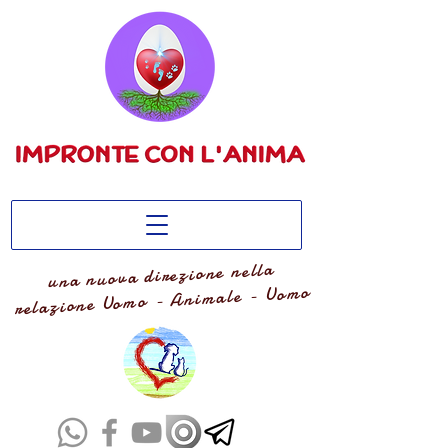
una nuova direzione nella
relazione Uomo - Animale - Uomo