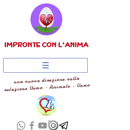
una nuova direzione nella
relazione Uomo - Animale - Uomo