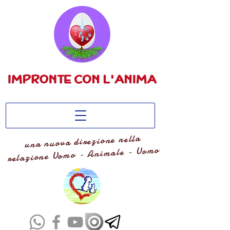
una nuova direzione nella
relazione Uomo - Animale - Uomo