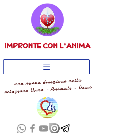
una nuova direzione nella
relazione Uomo - Animale - Uomo