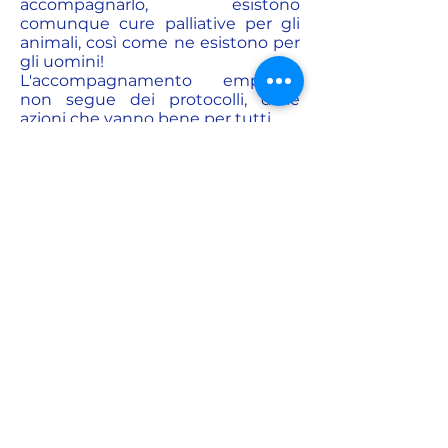
accompagnarlo, esistono
comunque cure palliative per gli
animali, così come ne esistono per
gli uomini!
L'accompagnamento empatico
non segue dei protocolli, delle
azioni che vanno bene per tutti.
Ogni animale è un mondo a sé e
quindi anche ogni
accompagnamento è
un'espereinza unica.
Quali possono essere dunque le
linne guida?
Sviluppare qualità interiori che
permettono all'animale di morire
serenamente.