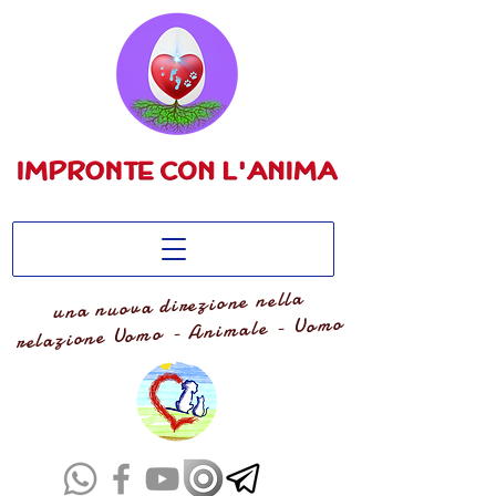
una nuova direzione nella
relazione Uomo - Animale - Uomo