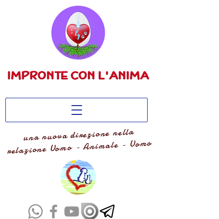
una nuova direzione nella
relazione Uomo - Animale - Uomo