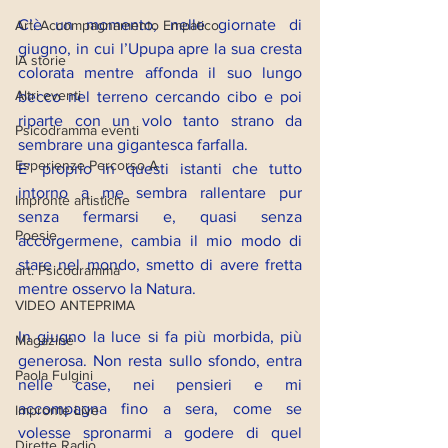
C’è un momento, nelle giornate di 
Art. Accompagnamento Empatico
giugno, in cui l’Upupa apre la sua cresta 
IA storie
colorata mentre affonda il suo lungo 
Altri eventi
becco nel terreno cercando cibo e poi 
riparte con un volo tanto strano da 
Psicodramma eventi
sembrare una gigantesca farfalla. 
Esperienze Percorso A
E’ proprio in questi istanti che tutto 
intorno a me sembra rallentare pur 
Impronte artistiche
senza fermarsi e, quasi senza 
Poesie
accorgermene, cambia il mio modo di 
stare nel mondo, smetto di avere fretta 
art. Psicodramma
mentre osservo la Natura.
VIDEO ANTEPRIMA
In giugno la luce si fa più morbida, più 
Magazine
generosa. Non resta sullo sfondo, entra 
Paola Fulgini
nelle case, nei pensieri e mi 
accompagna fino a sera, come se 
Impronte Live
volesse spronarmi a godere di quel 
Dirette Radio