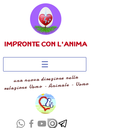
una nuova direzione nella
relazione Uomo - Animale - Uomo