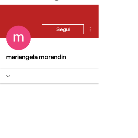
Altre azioni
Segui
mariangela morandin