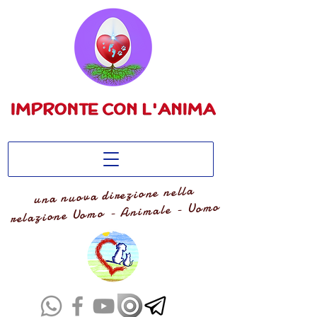
una nuova direzione nella
relazione Uomo - Animale - Uomo