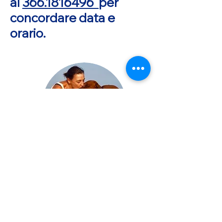
al
366.1816496
per
concordare data e
orario.
Ogni gesto fatto con Amore,
per quanto piccolo possa
essere,
è un grande atto trasformativo