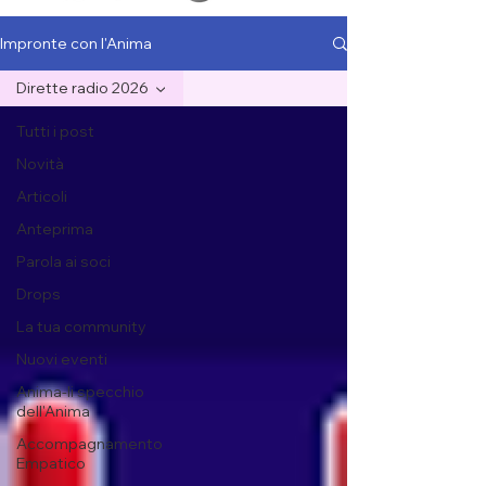
Impronte con l'Anima
Dirette radio 2026
Tutti i post
Novità
Articoli
Anteprima
Parola ai soci
Drops
La tua community
Nuovi eventi
Anima-li specchio
dell'Anima
Accompagnamento
Empatico