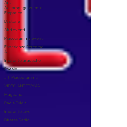
Art.
Accompagnamento
Empatico
IA storie
Altri eventi
Psicodramma eventi
Esperienze Percorso
A
Impronte artistiche
Poesie
art. Psicodramma
VIDEO ANTEPRIMA
Magazine
Paola Fulgini
Impronte Live
Dirette Radio