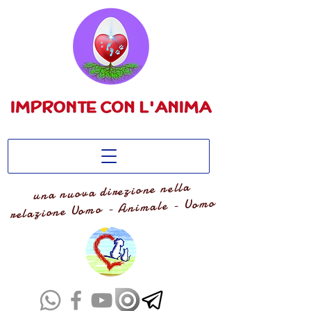
una nuova direzione nella
relazione Uomo - Animale - Uomo