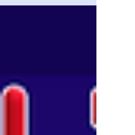
nella relazione con i nostri animali.
Ringraziamo di cuore tutti gli ascoltatori e
coloro che hanno inviato le loro
testimonianze e i loro messaggi dando vita ad
una trasmissione che ha suscitato grandi
emozioni emozioni ed importanti
condivisioni.