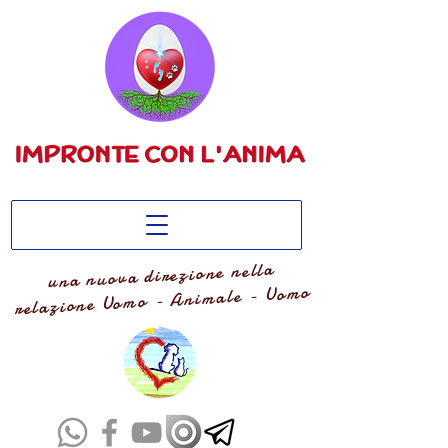
una nuova direzione nella
relazione Uomo - Animale - Uomo