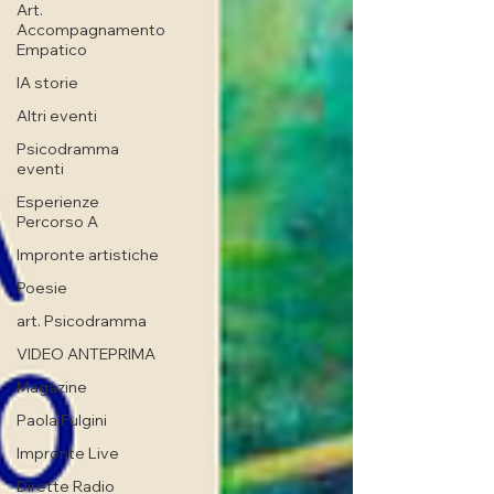
Art.
Accompagnamento
Empatico
IA storie
Altri eventi
Psicodramma
eventi
Esperienze
Percorso A
Impronte artistiche
Poesie
art. Psicodramma
VIDEO ANTEPRIMA
Magazine
Paola Fulgini
Impronte Live
Dirette Radio