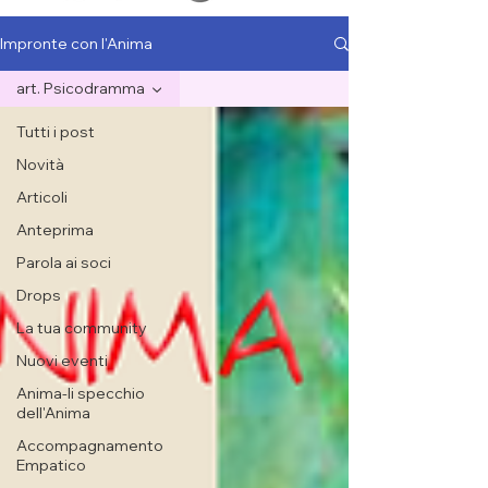
Impronte con l'Anima
art. Psicodramma
Tutti i post
Novità
Articoli
Anteprima
Parola ai soci
Drops
La tua community
Nuovi eventi
Anima-li specchio
dell'Anima
Accompagnamento
Empatico