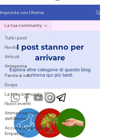
Impronte con l'Anima
La tua community
Tutti i post
I post stanno per
Novità
arrivare
Articoli
Anteprima
Esplora altre categorie di questo blog
o ritorna qui più tardi.
Parola ai soci
Drops
La tua community
Nuovi eventi
Anima-li specchio
dell'Anima
Accompagnamento
Empatico