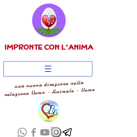
una nuova direzione nella
relazione Uomo - Animale - Uomo