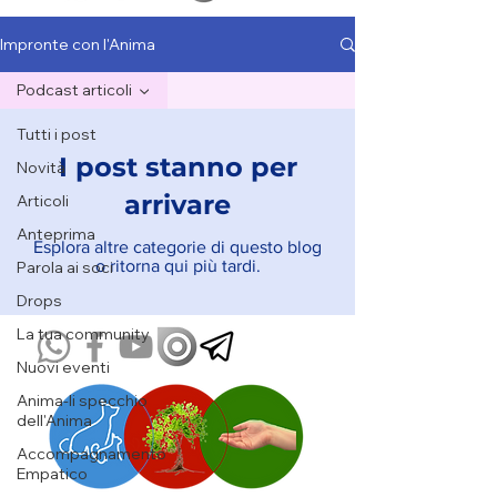
Impronte con l'Anima
Podcast articoli
Tutti i post
I post stanno per
Novità
arrivare
Articoli
Anteprima
Esplora altre categorie di questo blog
o ritorna qui più tardi.
Parola ai soci
Drops
La tua community
Nuovi eventi
Anima-li specchio
dell'Anima
Accompagnamento
Empatico