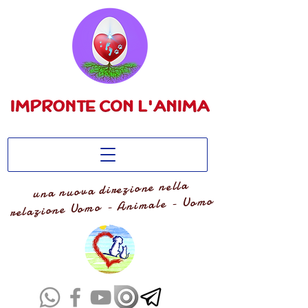
una nuova direzione nella
relazione Uomo - Animale - Uomo