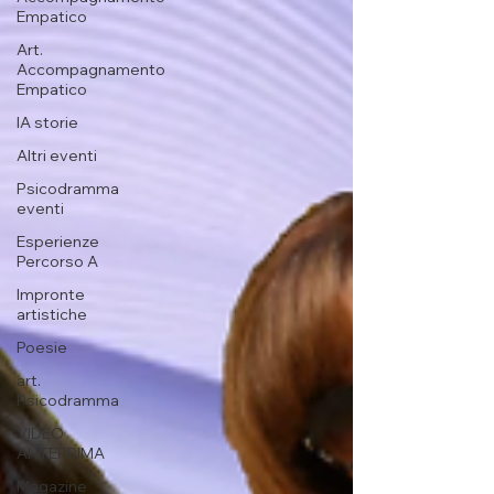
Empatico
Art.
Accompagnamento
Empatico
IA storie
Altri eventi
Psicodramma
eventi
Esperienze
Percorso A
Impronte
artistiche
Poesie
art.
Psicodramma
VIDEO
ANTEPRIMA
Magazine