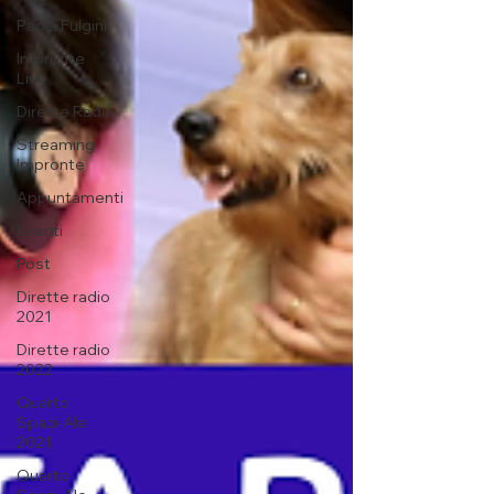
Paola Fulgini
Impronte
Live
Dirette Radio
Streaming
Impronte
Appuntamenti
Eventi
Post
Dirette radio
2021
Dirette radio
2022
Quarto
Spazi-Ale
2021
Quarto