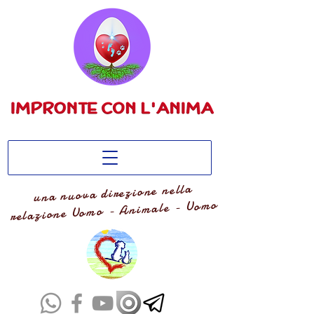
una nuova direzione nella
relazione Uomo - Animale - Uomo