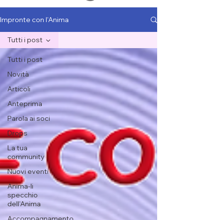
Impronte con l'Anima
Tutti i post
Tutti i post
Novità
Articoli
Anteprima
Parola ai soci
Drops
La tua
community
Nuovi eventi
Anima-li
specchio
dell'Anima
Accompagnamento