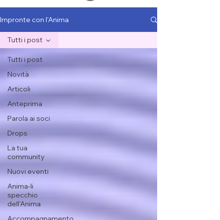
Impronte con l'Anima
Tutti i post
Tutti i post
Novità
Articoli
Anteprima
Parola ai soci
Drops
La tua
community
Nuovi eventi
Anima-li
specchio
dell'Anima
Accompagnamento