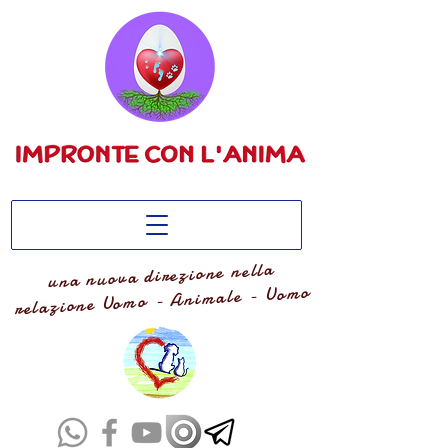
una nuova direzione nella
relazione Uomo - Animale - Uomo