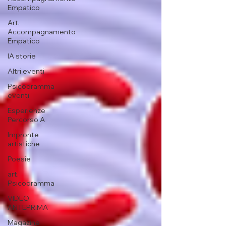
Empatico
Art.
Accompagnamento
Empatico
IA storie
Altri eventi
Psicodramma
eventi
Esperienze
Percorso A
Impronte
artistiche
Poesie
art.
Psicodramma
VIDEO
ANTEPRIMA
Magazine