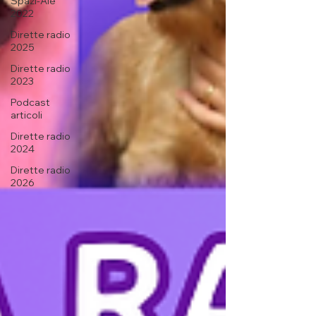
Spazi-Ale
2022
Dirette radio
2025
Dirette radio
2023
Podcast
articoli
Dirette radio
2024
Dirette radio
2026