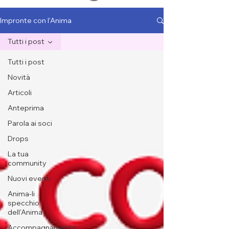
Impronte con l'Anima
Tutti i post
Tutti i post
Novità
Articoli
Anteprima
Parola ai soci
Drops
La tua
community
Nuovi eventi
Anima-li
specchio
dell'Anima
Accompagnamento