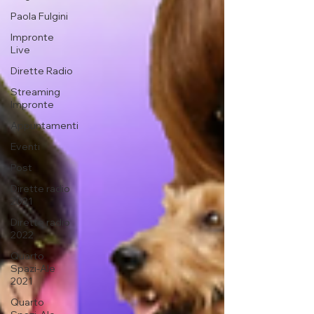
Paola Fulgini
Impronte
Live
Dirette Radio
Streaming
Impronte
Appuntamenti
Eventi
Post
Dirette radio
2021
Dirette radio
2022
Quarto
Spazi-Ale
2021
Quarto