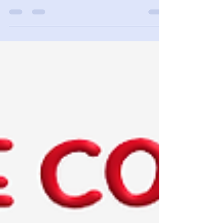
Diretta Radiofonica di
lunedì 24 Marzo 2025
Sulle note di due emozionanti canzoni scelte
dalla nostra ospite Paola Pocaterra, abbiamo
trattato gli aspetti che maggiormente
differenzian