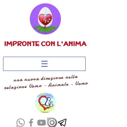
una nuova direzione nella
relazione Uomo - Animale - Uomo