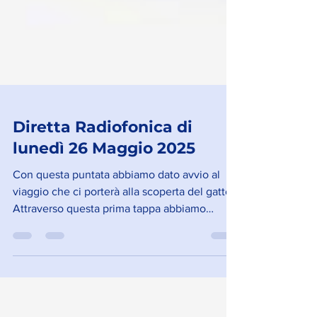
Diretta Radiofonica di
lunedì 26 Maggio 2025
Con questa puntata abbiamo dato avvio al
viaggio che ci porterà alla scoperta del gatto.
Attraverso questa prima tappa abbiamo
accennato alla sua storia e abbiamo iniziato a
parlare del suo etogramma ossia dell’insieme
dei comportamenti che caratterizzano in
modo specifico questa specie.