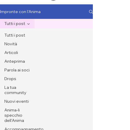
Impronte con l'Anima
Tutti i post
Tutti i post
Novità
Articoli
Anteprima
Parola ai soci
Drops
La tua
community
Nuovi eventi
Anima-li
specchio
dell'Anima
Accompagnamento