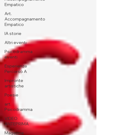
Empatico
Art.
Accompagnamento
Empatico
IA storie
Altri eventi
Psicodramma
eventi
Esperienze
Percorso A
Impronte
artistiche
Poesie
art.
Psicodramma
VIDEO
ANTEPRIMA
Magazine