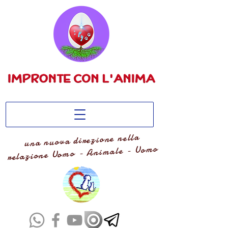
una nuova direzione nella
relazione Uomo - Animale - Uomo