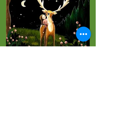
L'ASSOCIAZIONE IMPRONTE CON
L' ANIMA
nasce per sostenere una nuova
percezione della relazione
Uomo - Animale -Uomo.
Mettiamo a disposizione il nostro
tempo per dare vita ad iniziative
volte a sviluppare questa
percezione.