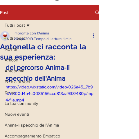
Post
Tutti i post
Impronte con l'Anima
Tutti i post
20 apr 2019
Tempo di lettura: 1 min
Antonella ci racconta la
Novità
sua esperienza:
Articoli
del percorso Anima-li 
Anteprima
specchio dell'Anima
Parola ai soci
https://video.wixstatic.com/video/026a45_7b9
Drops
a7e300d4b4c0085156ccd813aa933/480p/mp
4/file.mp4
La tua community
Nuovi eventi
Anima-li specchio dell'Anima
Accompagnamento Empatico