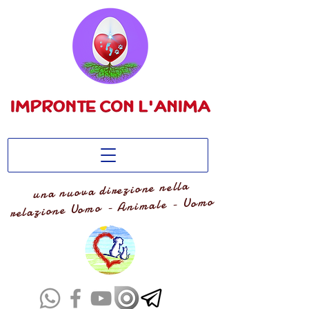
una nuova direzione nella
relazione Uomo - Animale - Uomo