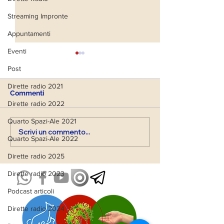
Streaming Impronte
Appuntamenti
Eventi
Post
Dirette radio 2021
Commenti
Dirette radio 2022
Alice ci racconta
Quarto Spazi-Ale 2021
Vittoria ci racconta...
Scrivi un commento...
Quarto Spazi-Ale 2022
Dirette radio 2025
Dirette radio 2023
Podcast articoli
Dirette radio 2024