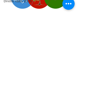
Dirette radio 2026
Come sostenere
l'Associazione!
Impronte è Energia
e frequenza del Cuore
Iscriviti alle Impronte news
Tutte le attività sono riservate ai soci
Non si autorizza l'utilizzo delle immagini