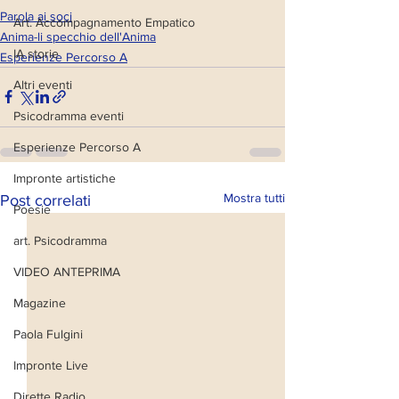
Parola ai soci
Art. Accompagnamento Empatico
Anima-li specchio dell'Anima
IA storie
Esperienze Percorso A
Altri eventi
Psicodramma eventi
Esperienze Percorso A
Impronte artistiche
Mostra tutti
Post correlati
Poesie
art. Psicodramma
VIDEO ANTEPRIMA
Magazine
Paola Fulgini
Impronte Live
Dirette Radio