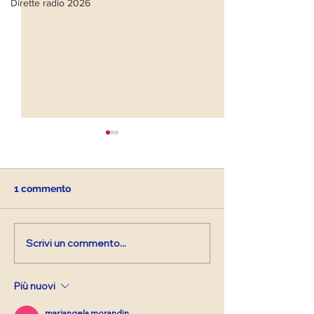
Dirette radio 2026
1 commento
Scrivi un commento...
Diretta Radiofonica di
Diretta Radiofo
Lunedì 22 Maggio 2023
Più nuovi
mariangela morandin