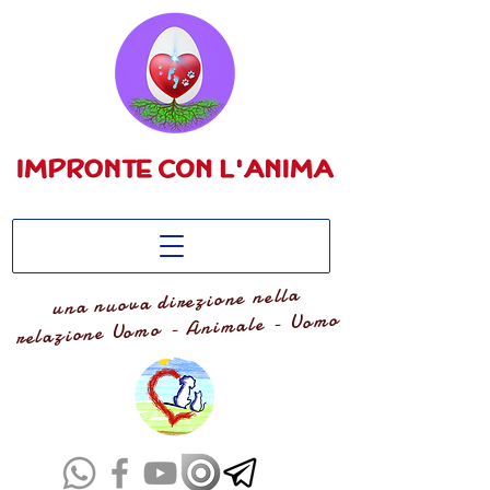
una nuova direzione nella
relazione Uomo - Animale - Uomo