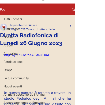
Post
Tutti i post
Impronte con l'Anima
Tutti i post
26 giu 2023
Tempo di lettura: 1 min
Diretta Radiofonica di
Novità
Lunedì 26 Giugno 2023
Articoli
Anteprima
https://youtu.be/oKA3MKulO0A
Parola ai soci
Drops
La tua community
Nuovi eventi
In questa puntata è tornato a trovarci in 
Anima-li specchio dell'Anima
studio Federico degli Animali che ha 
Accompagnamento Empatico
ripreso il  racconto del suo vissuto con 