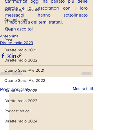
La musica oggi ha parlato più delle 
parole e gli ascoltatori con i loro 
Streaming Impronte
messaggi hanno sottolineato 
Appuntamenti
l'importanza dei temi trattati.
Buon ascolto!
Eventi
Anteprima
Post
Dirette radio 2023
Dirette radio 2021
Dirette radio 2022
Quarto Spazi-Ale 2021
Quarto Spazi-Ale 2022
Mostra tutti
Post correlati
Dirette radio 2025
Dirette radio 2023
Podcast articoli
Dirette radio 2024