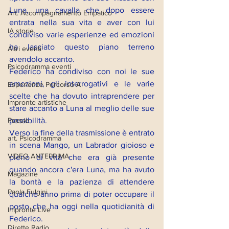
Luna, una cavalla che dopo essere 
Art. Accompagnamento Empatico
entrata nella sua vita e aver con lui 
IA storie
condiviso varie esperienze ed emozioni 
ha lasciato questo piano terreno 
Altri eventi
avendolo accanto.
Psicodramma eventi
Federico ha condiviso con noi le sue 
emozioni, gli interrogativi e le varie 
Esperienze Percorso A
scelte che ha dovuto intraprendere per 
Impronte artistiche
stare accanto a Luna al meglio delle sue 
possibilità. 
Poesie
Verso la fine della trasmissione è entrato 
art. Psicodramma
in scena Mango, un Labrador gioioso e 
VIDEO ANTEPRIMA
pieno di vita che era già presente 
quando ancora c'era Luna, ma ha avuto 
Magazine
la bontà e la pazienza di attendere 
Paola Fulgini
qualche anno prima di poter occupare il 
posto che ha oggi nella quotidianità di 
Impronte Live
Federico.
Dirette Radio