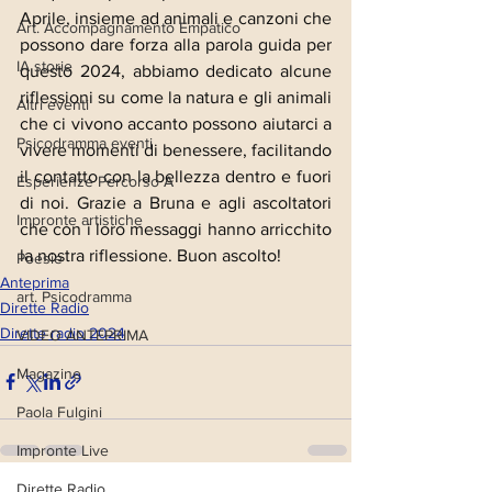
Aprile, insieme ad animali e canzoni che 
Art. Accompagnamento Empatico
possono dare forza alla parola guida per 
IA storie
questo 2024, abbiamo dedicato alcune 
riflessioni su come la natura e gli animali 
Altri eventi
che ci vivono accanto possono aiutarci a 
Psicodramma eventi
vivere momenti di benessere, facilitando 
il contatto con la bellezza dentro e fuori 
Esperienze Percorso A
di noi. Grazie a Bruna e agli ascoltatori 
Impronte artistiche
che con i loro messaggi hanno arricchito 
la nostra riflessione. Buon ascolto!
Poesie
Anteprima
art. Psicodramma
Dirette Radio
Dirette radio 2024
VIDEO ANTEPRIMA
Magazine
Paola Fulgini
Impronte Live
Dirette Radio