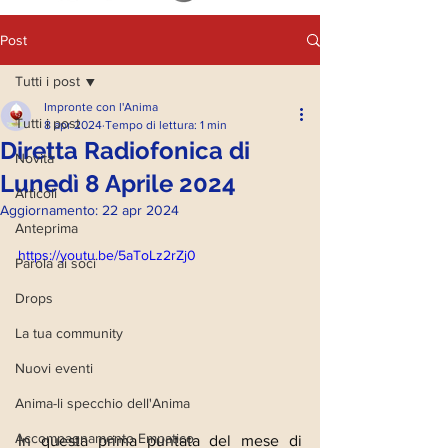
Post
Tutti i post
Impronte con l'Anima
Tutti i post
8 apr 2024
Tempo di lettura: 1 min
Diretta Radiofonica di
Novità
Lunedì 8 Aprile 2024
Articoli
Aggiornamento:
22 apr 2024
Anteprima
https://youtu.be/5aToLz2rZj0
Parola ai soci
Drops
La tua community
Nuovi eventi
Anima-li specchio dell'Anima
Accompagnamento Empatico
In questa prima puntata del mese di 