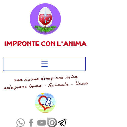
una nuova direzione nella
relazione Uomo - Animale - Uomo