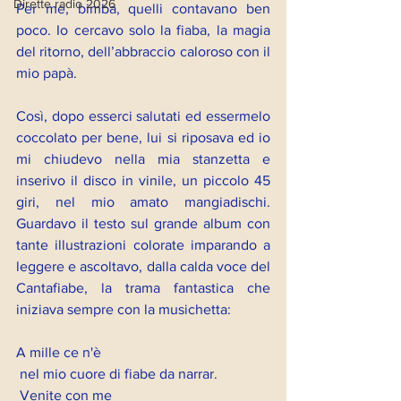
Dirette radio 2026
Per me, bimba, quelli contavano ben 
poco. Io cercavo solo la fiaba, la magia 
del ritorno, dell’abbraccio caloroso con il 
mio papà.
Così, dopo esserci salutati ed essermelo 
coccolato per bene, lui si riposava ed io 
mi chiudevo nella mia stanzetta e 
inserivo il disco in vinile, un piccolo 45 
giri, nel mio amato mangiadischi. 
Guardavo il testo sul grande album con 
tante illustrazioni colorate imparando a 
leggere e ascoltavo, dalla calda voce del 
Cantafiabe, la trama fantastica che 
iniziava sempre con la musichetta:
A mille ce n'è
 nel mio cuore di fiabe da narrar.
 Venite con me