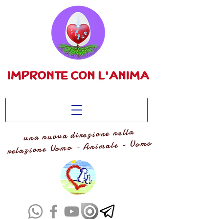
una nuova direzione nella
relazione Uomo - Animale - Uomo