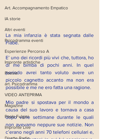
Art. Accompagnamento Empatico
IA storie
Altri eventi
La mia infanzia è stata segnata dalle 
Psicodramma eventi
Fiabe. 
Esperienze Percorso A
E’ uno dei ricordi più vivi che, tuttora, ho 
Impronte artistiche
di me bimba di pochi anni. In quel 
periodo avrei tanto voluto avere un 
Poesie
piccolo cagnetto accanto ma non era 
art. Psicodramma
possibile e me ne ero fatta una ragione.
VIDEO ANTEPRIMA
Mio padre si spostava per il mondo a 
Magazine
causa del suo lavoro e tornava a casa 
Paola Fulgini
dopo varie settimane durante le quali 
non avevamo neppure sue notizie. Non 
Impronte Live
c’erano negli anni 70 telefoni cellulari e, 
Dirette Radio