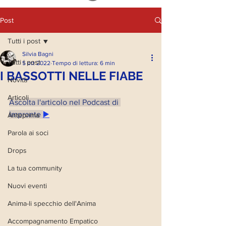
Post
Tutti i post
Silvia Bagni
Tutti i post
5 ott 2022
Tempo di lettura: 6 min
I BASSOTTI NELLE FIABE
Novità
Articoli
Ascolta l'articolo nel Podcast di 
Impronte 
▶️
Anteprima
Parola ai soci
Drops
La tua community
Nuovi eventi
Anima-li specchio dell'Anima
Accompagnamento Empatico