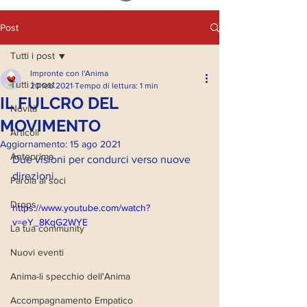
Post
Tutti i post
Impronte con l'Anima
Tutti i post
20 feb 2021
Tempo di lettura: 1 min
IL FULCRO DEL
Novità
MOVIMENTO
Articoli
Aggiornamento:
15 ago 2021
Anteprima
Due visioni per condurci verso nuove 
direzioni.
Parola ai soci
Drops
https://www.youtube.com/watch?
v=eY_8KqG2WYE
La tua community
Nuovi eventi
Anima-li specchio dell'Anima
Accompagnamento Empatico