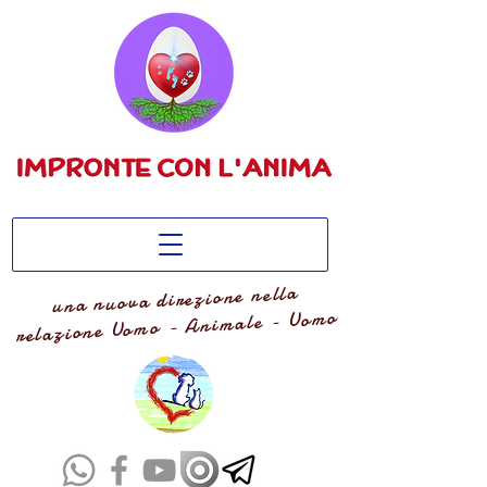
una nuova direzione nella
relazione Uomo - Animale - Uomo