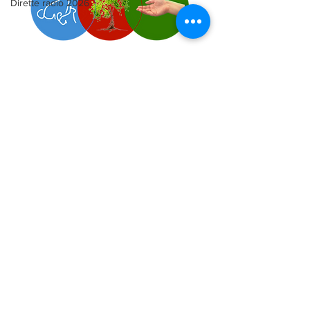
Dirette radio 2026
Come sostenere
l'Associazione!
Impronte è Energia
e frequenza del Cuore
Iscriviti alle Impronte news
Tutte le attività sono riservate ai soci