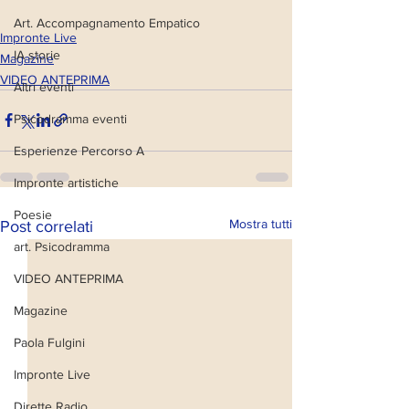
Art. Accompagnamento Empatico
Impronte Live
IA storie
Magazine
VIDEO ANTEPRIMA
Altri eventi
Psicodramma eventi
Esperienze Percorso A
Impronte artistiche
Poesie
Mostra tutti
Post correlati
art. Psicodramma
VIDEO ANTEPRIMA
Magazine
Paola Fulgini
Impronte Live
Dirette Radio