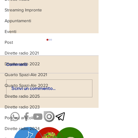
Streaming Impronte
Appuntamenti
Eventi
Post
Dirette radio 2021
Dirette radio 2022
Commenti
Quarto Spazi-Ale 2021
Quarto Spazi-Ale 2022
Scrivi un commento...
VIAGGIO NEI PAESAGGI
Presentazione 
DELL' ANIMA CON IL
Spazio di Ascol
Dirette radio 2025
NOSTRO ANIMA-LE
Dirette radio 2023
Podcast articoli
Dirette radio 2024