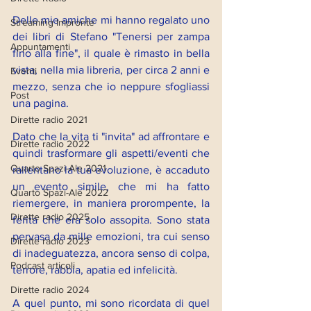
Delle mie amiche mi hanno regalato uno 
Streaming Impronte
dei libri di Stefano "Tenersi per zampa 
Appuntamenti
fino alla fine", il quale è rimasto in bella 
vista, nella mia libreria, per circa 2 anni e 
Eventi
mezzo, senza che io neppure sfogliassi 
Post
una pagina.
Dirette radio 2021
Dato che la vita ti "invita" ad affrontare e 
Dirette radio 2022
quindi trasformare gli aspetti/eventi che 
Quarto Spazi-Ale 2021
rallentano la tua evoluzione, è accaduto 
un evento simile, che mi ha fatto 
Quarto Spazi-Ale 2022
riemergere, in maniera prorompente, la 
Dirette radio 2025
ferita che era solo assopita. Sono stata 
pervasa da mille emozioni, tra cui senso 
Dirette radio 2023
di inadeguatezza, ancora senso di colpa, 
Podcast articoli
terrore, rabbia, apatia ed infelicità.
Dirette radio 2024
A quel punto, mi sono ricordata di quel 