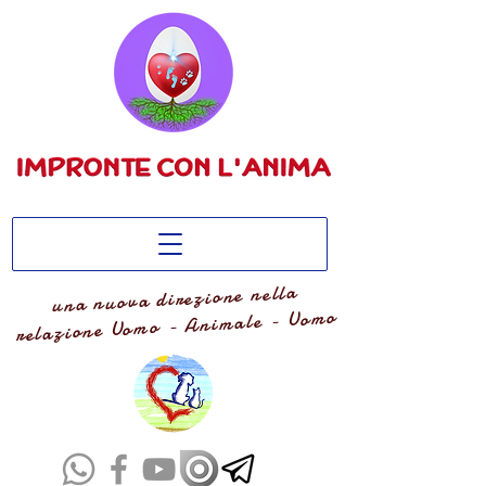
una nuova direzione nella
relazione Uomo - Animale - Uomo