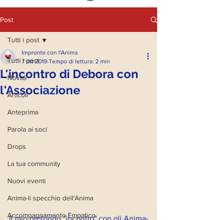
Post
Tutti i post
Impronte con l'Anima
Tutti i post
7 ott 2019
Tempo di lettura: 2 min
L'incontro di Debora con
Novità
l'Associazione
Articoli
Anteprima
Parola ai soci
Drops
La tua community
Nuovi eventi
Anima-li specchio dell'Anima
Accompagnamento Empatico
Il mio profondo "incontro" con gli Anima-