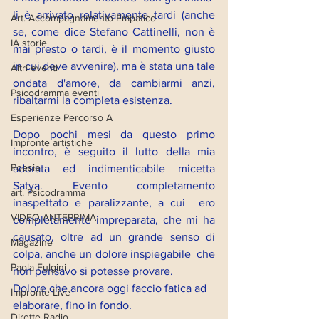
li è arrivato relativamente tardi (anche 
Art. Accompagnamento Empatico
se, come dice Stefano Cattinelli, non è 
IA storie
mai presto o tardi, è il momento giusto 
in cui deve avvenire), ma è stata una tale 
Altri eventi
ondata d'amore, da cambiarmi anzi, 
Psicodramma eventi
ribaltarmi la completa esistenza.
Esperienze Percorso A
Dopo pochi mesi da questo primo 
Impronte artistiche
incontro, è seguito il lutto della mia 
Poesie
adorata ed indimenticabile micetta 
Satya. Evento completamento 
art. Psicodramma
inaspettato e paralizzante, a cui  ero 
VIDEO ANTEPRIMA
completamente impreparata, che mi ha 
causato, oltre ad un grande senso di 
Magazine
colpa, anche un dolore inspiegabile  che 
Paola Fulgini
non pensavo si potesse provare.
Dolore che ancora oggi faccio fatica ad 
Impronte Live
elaborare, fino in fondo.
Dirette Radio