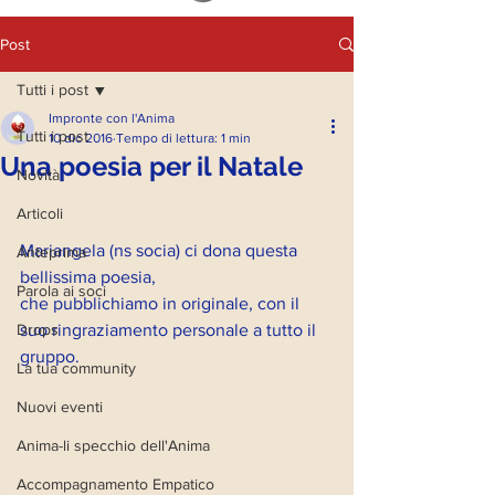
Post
Tutti i post
Impronte con l'Anima
Tutti i post
10 dic 2016
Tempo di lettura: 1 min
Una poesia per il Natale
Novità
Articoli
Mariangela (ns socia) ci dona questa 
Anteprima
bellissima poesia, 
Parola ai soci
che pubblichiamo in originale, con il 
Drops
suo ringraziamento personale a tutto il 
gruppo.
La tua community
Nuovi eventi
Anima-li specchio dell'Anima
Accompagnamento Empatico