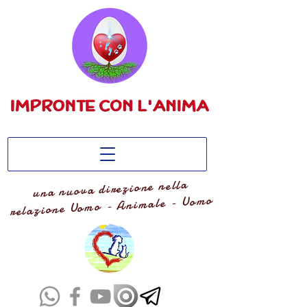
una nuova direzione nella
relazione Uomo - Animale - Uomo