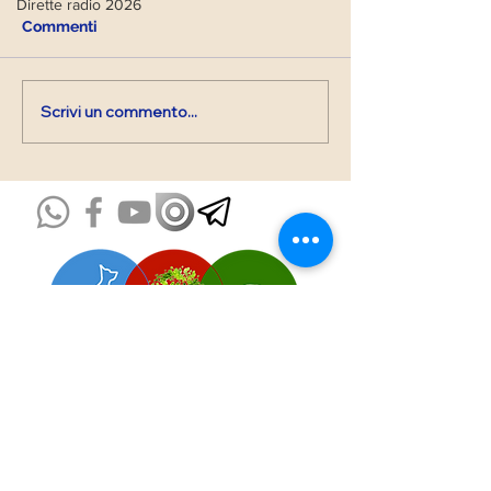
Dirette radio 2026
Commenti
BUON NATALE 
Preghiera di devozione
Scrivi un commento...
Come sostenere
l'Associazione!
Impronte è Energia