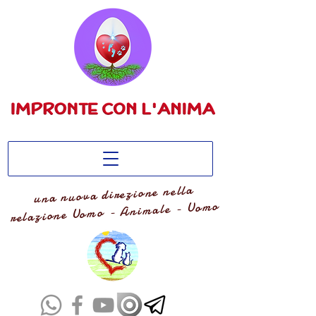
una nuova direzione nella
relazione Uomo - Animale - Uomo