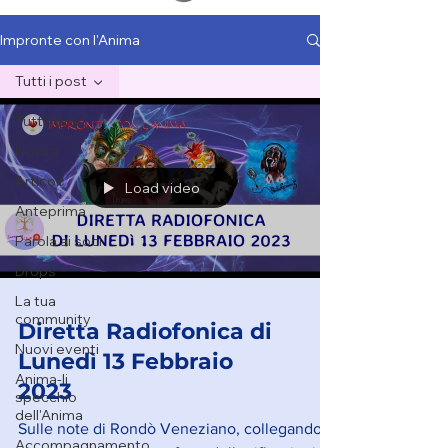
Impronte con l'Anima
Tutti i post
Tutti i post
Novità
Articoli
Load video
Anteprima
Parola ai soci
Drops
La tua
community
Diretta Radiofonica di
Nuovi eventi
Lunedì 13 Febbraio
Anima-li
2023
specchio
dell'Anima
Sulle note di Rondò Veneziano, collegandoci
Accompagnamento