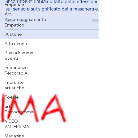
al carnevale, abbiamo fatto delle riflessioni
Empatico
sul senso e sul significato della maschera e
Art.
dei t
Accompagnamento
Empatico
IA storie
Altri eventi
Psicodramma
eventi
Esperienze
Percorso A
Impronte
artistiche
Poesie
art.
Psicodramma
VIDEO
ANTEPRIMA
Magazine