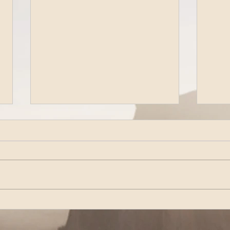
La speranza che resta
Dire
lune