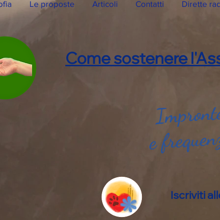
ofia
Le proposte
Articoli
Contatti
Dirette ra
Come sostenere l'Ass
Impronte
e frequen
Iscriviti 