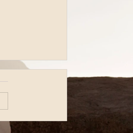
tta Radiofonica di
dì 13 Luglio 2026