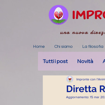
una nuova direz
Home
Chi siamo
La filosofia
Tutti i post
Novità
A
La tua community
Impronte con l'Ani
Diretta 
Aggiornamento:
15 mar 20
Accompagnamento E