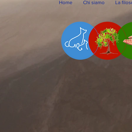
Home
Chi siamo
La filos