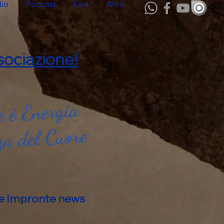
dio
Podcast
Live
Altro
ociazione!
 è Energia
za del Cuore
alle Impronte news