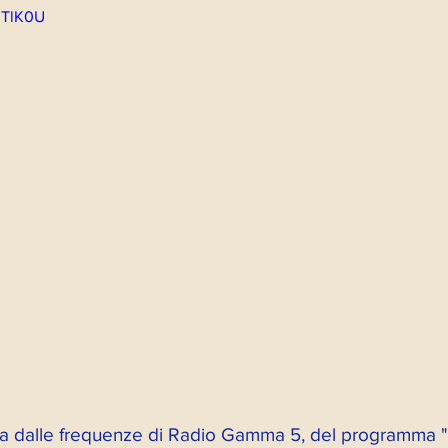
zTlK0U
ramma eventi
Esperienze Percorso A
Poesie
art. Psicodramma
VIDEO A
lgini
Impronte Live
Dirette Radio
Appuntamenti
Eventi
Post
Dir
Quarto Spazi-Ale 2021
Quarto Spazi-Al
nica dalle frequenze di Radio Gamma 5, del programm