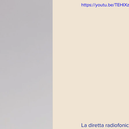
https://youtu.be/TEHIX
Altri eventi
Psicod
Impronte artistiche
Magazine
Paola Fu
Streaming Impronte
Dirette radio 2022
La diretta radiofo