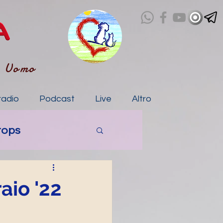
- Uomo
radio
Podcast
Live
Altro
rops
a
aio '22
tico
IA storie