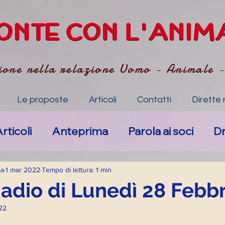
ione nella relazione Uomo - Animale 
Le proposte
Articoli
Contatti
Dirette 
rticoli
Anteprima
Parola ai soci
D
Nuovi eventi
Anima-li specchio dell'Anim
ma
1 mar 2022
Tempo di lettura: 1 min
Radio di Lunedì 28 Febbr
22
mpatico
Art. Accompagnamento Empa