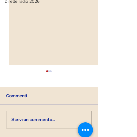
Dirette radio 2026
Commenti
Scrivi un commento...
Diretta Radiofonica di
Diretta Radiofo
Lunedì 24 Aprile 2023