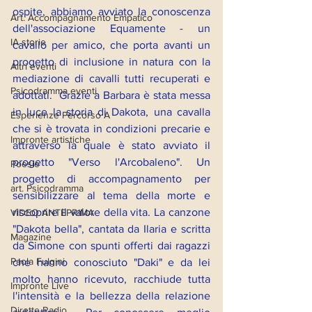
ospite, abbiamo avviato la conoscenza 
Art. Accompagnamento Empatico
dell'associazione Equamente - un 
IA storie
cavallo per amico, che porta avanti un 
progetto di inclusione in natura con la 
Altri eventi
mediazione di cavalli tutti recuperati e 
Psicodramma eventi
adottati.  Grazie a Barbara è stata messa 
in luce la storia di Dakota, una cavalla 
Esperienze Percorso A
che si è trovata in condizioni precarie e 
Impronte artistiche
attraverso la quale è stato avviato il 
progetto "Verso l'Arcobaleno". Un 
Poesie
progetto di accompagnamento per 
art. Psicodramma
sensibilizzare al tema della morte e 
riscoprire il valore della vita. La canzone 
VIDEO ANTEPRIMA
"Dakota bella", cantata da Ilaria e scritta 
Magazine
da Simone con spunti offerti dai ragazzi 
Paola Fulgini
che hanno conosciuto "Daki" e da lei 
molto hanno ricevuto, racchiude tutta 
Impronte Live
l'intensità e la bellezza della relazione 
Dirette Radio