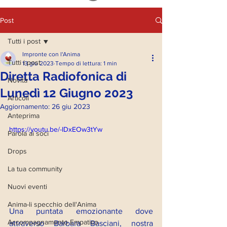
Post
Tutti i post
Impronte con l'Anima
Tutti i post
13 giu 2023
Tempo di lettura: 1 min
Diretta Radiofonica di
Novità
Lunedì 12 Giugno 2023
Articoli
Aggiornamento:
26 giu 2023
Anteprima
https://youtu.be/-IDxEOw3tYw
Parola ai soci
Drops
La tua community
Nuovi eventi
Anima-li specchio dell'Anima
Una puntata emozionante dove 
Accompagnamento Empatico
attraverso Barbara Basciani, nostra 