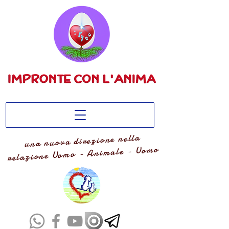
una nuova direzione nella
relazione Uomo - Animale - Uomo