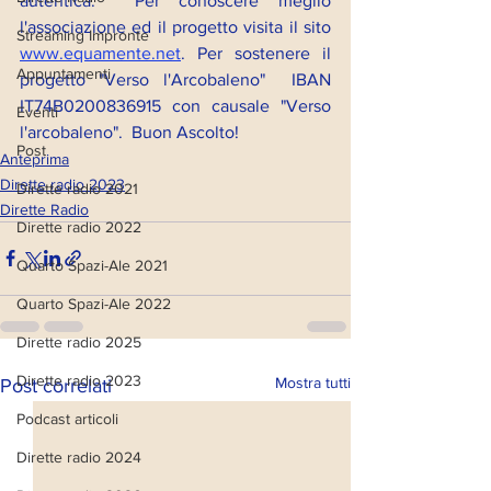
autentica.  Per conoscere meglio 
l'associazione ed il progetto visita il sito 
Streaming Impronte
www.equamente.net
. Per sostenere il 
Appuntamenti
progetto "Verso l'Arcobaleno"  IBAN 
IT74B0200836915 con causale "Verso 
Eventi
l'arcobaleno".  Buon Ascolto!
Post
Anteprima
Dirette radio 2023
Dirette radio 2021
Dirette Radio
Dirette radio 2022
Quarto Spazi-Ale 2021
Quarto Spazi-Ale 2022
Dirette radio 2025
Dirette radio 2023
Mostra tutti
Post correlati
Podcast articoli
Dirette radio 2024